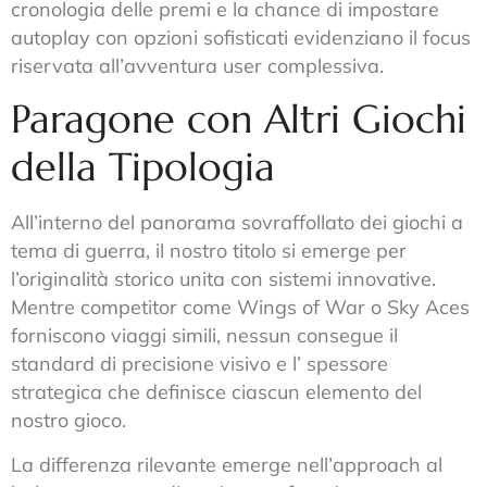
cronologia delle premi e la chance di impostare
autoplay con opzioni sofisticati evidenziano il focus
riservata all’avventura user complessiva.
Paragone con Altri Giochi
della Tipologia
All’interno del panorama sovraffollato dei giochi a
tema di guerra, il nostro titolo si emerge per
l’originalità storico unita con sistemi innovative.
Mentre competitor come Wings of War o Sky Aces
forniscono viaggi simili, nessun consegue il
standard di precisione visivo e l’ spessore
strategica che definisce ciascun elemento del
nostro gioco.
La differenza rilevante emerge nell’approach al