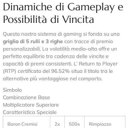
Dinamiche di Gameplay e
Possibilità di Vincita
Questo nostro sistema di gaming si fonda su una
griglia di 5 rulli e 3 righe
con tracce di premio
personalizzabili. La volatilità medio-alta offre un
perfetto equilibrio tra cadenza delle vincite e
capacità di premi consistenti. L’ Return to Player
(RTP) certificato del 96.52% situa il titolo tra le
alternative più vantaggiose nel comparto.
Simbolo
Combinazione Base
Moltiplicatore Superiore
Caratteristica Speciale
Baron Cremisi
2x
500x
Rimpiazzo