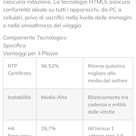
ciascuna rotazione. La tecnologia HTML5 assicura
conformità ideale su tutti i apparecchi, da PC a
cellulari, privo di sacrifici nella livello delle immagini
o nella smoothness del viaggio.
Componente Tecnologico
Specifica
Vantaggi per il Player
RTP
96.52%
Ritorno ipotetico
Certificato
migliore alla
media del settore
Instabilità
Media-Alta
Bilanciamento tra
cadenza e entità
delle vincite
Hit
28,7%
All’incirca 1
Frequency
vittoria ogni 3.5