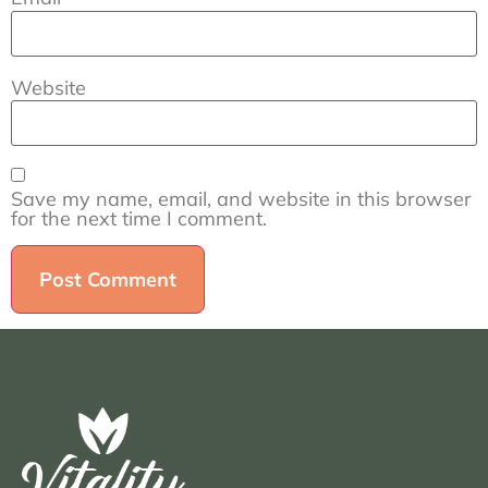
Website
Save my name, email, and website in this browser
for the next time I comment.