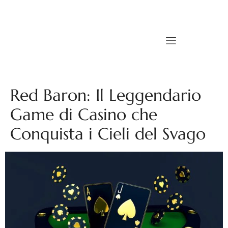
Red Baron: Il Leggendario
Game di Casino che
Conquista i Cieli del Svago