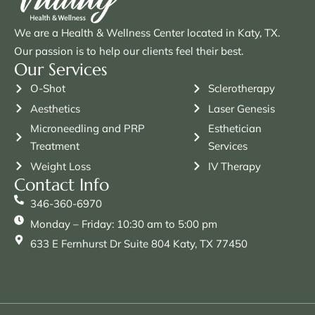
We are a Health & Wellness Center located in Katy, TX.
Our passion is to help our clients feel their best.
Our Services
O-Shot
Sclerotherapy
Aesthetics
Laser Genesis
Microneedling and PRP
Esthetician
Treatment
Services
Weight Loss
IV Therapy
Contact Info
346-360-6970
Monday – Friday: 10:30 am to 5:00 pm
633 E Fernhurst Dr Suite 804 Katy, TX 77450