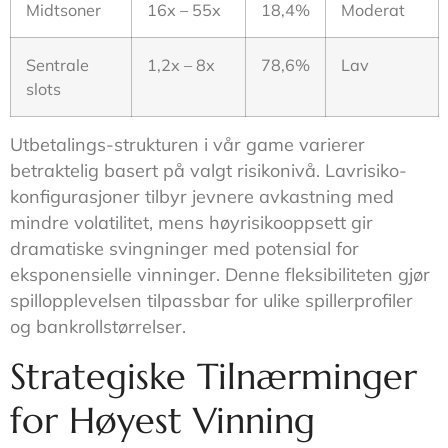
Midtsoner
16x – 55x
18,4%
Moderat
Sentrale
1,2x – 8x
78,6%
Lav
slots
Utbetalings-strukturen i vår game varierer
betraktelig basert på valgt risikonivå. Lavrisiko-
konfigurasjoner tilbyr jevnere avkastning med
mindre volatilitet, mens høyrisikooppsett gir
dramatiske svingninger med potensial for
eksponensielle vinninger. Denne fleksibiliteten gjør
spillopplevelsen tilpassbar for ulike spillerprofiler
og bankrollstørrelser.
Strategiske Tilnærminger
for Høyest Vinning