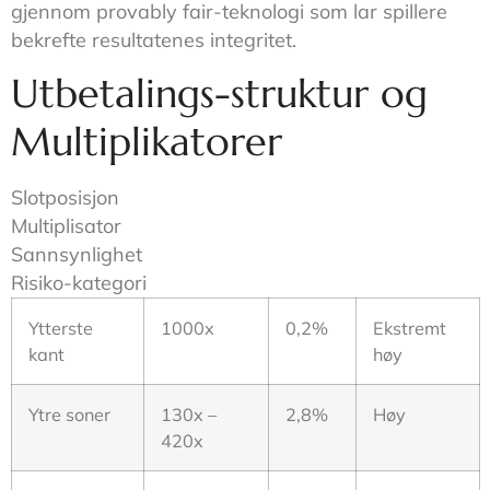
gjennom provably fair-teknologi som lar spillere
bekrefte resultatenes integritet.
Utbetalings-struktur og
Multiplikatorer
Slotposisjon
Multiplisator
Sannsynlighet
Risiko-kategori
Ytterste
1000x
0,2%
Ekstremt
kant
høy
Ytre soner
130x –
2,8%
Høy
420x