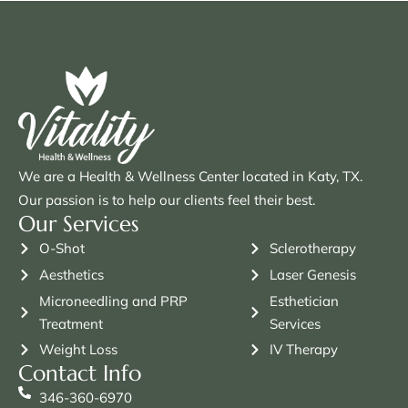
We are a Health & Wellness Center located in Katy, TX.
Our passion is to help our clients feel their best.
Our Services
O-Shot
Sclerotherapy
Aesthetics
Laser Genesis
Microneedling and PRP
Esthetician
Treatment
Services
Weight Loss
IV Therapy
Contact Info
346-360-6970