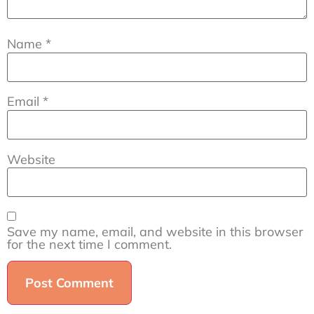
Name
*
Email
*
Website
Save my name, email, and website in this browser
for the next time I comment.