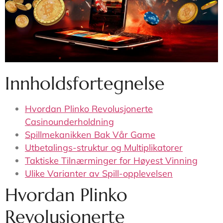
Innholdsfortegnelse
Hvordan Plinko Revolusjonerte
Casinounderholdning
Spillmekanikken Bak Vår Game
Utbetalings-struktur og Multiplikatorer
Taktiske Tilnærminger for Høyest Vinning
Ulike Varianter av Spill-opplevelsen
Hvordan Plinko
Revolusjonerte