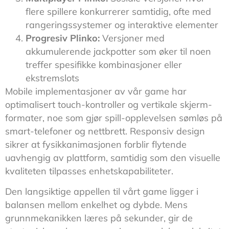
flere spillere konkurrerer samtidig, ofte med
rangeringssystemer og interaktive elementer
Progresiv Plinko:
Versjoner med
akkumulerende jackpotter som øker til noen
treffer spesifikke kombinasjoner eller
ekstremslots
Mobile implementasjoner av vår game har
optimalisert touch-kontroller og vertikale skjerm-
formater, noe som gjør spill-opplevelsen sømløs på
smart-telefoner og nettbrett. Responsiv design
sikrer at fysikkanimasjonen forblir flytende
uavhengig av plattform, samtidig som den visuelle
kvaliteten tilpasses enhetskapabiliteter.
Den langsiktige appellen til vårt game ligger i
balansen mellom enkelhet og dybde. Mens
grunnmekanikken læres på sekunder, gir de