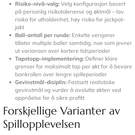
Risiko-nivå-valg:
Velg konfigurasjon basert
på personlig risikotoleranse og øktmål – lav
risiko for utholdenhet, høy risiko for jackpot-
jakt
Ball-antall per runde:
Enkelte versjoner
tillater multiple baller samtidig, noe som jevner
ut variansen over kortere tidsperioder
Tapstopp-implementering:
Definer klare
grenser for maksimalt tap per økt for å bevare
bankrollen over lengre spilleperioder
Gevinstmål-disiplin:
Fastsett realistiske
gevinstmål og vurder å avslutte økten ved
oppnåelse for å sikre profitt
Forskjellige Varianter av
Spillopplevelsen