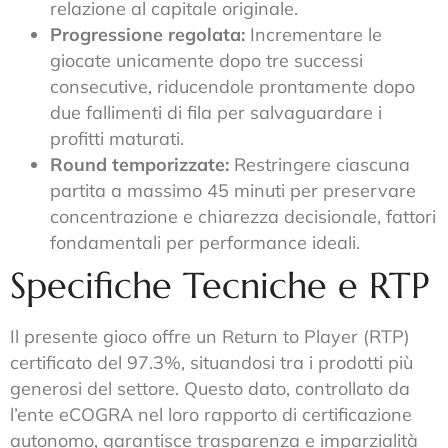
relazione al capitale originale.
Progressione regolata:
Incrementare le
giocate unicamente dopo tre successi
consecutive, riducendole prontamente dopo
due fallimenti di fila per salvaguardare i
profitti maturati.
Round temporizzate:
Restringere ciascuna
partita a massimo 45 minuti per preservare
concentrazione e chiarezza decisionale, fattori
fondamentali per performance ideali.
Specifiche Tecniche e RTP
Il presente gioco offre un Return to Player (RTP)
certificato del 97.3%, situandosi tra i prodotti più
generosi del settore. Questo dato, controllato da
l’ente eCOGRA nel loro rapporto di certificazione
autonomo, garantisce trasparenza e imparzialità