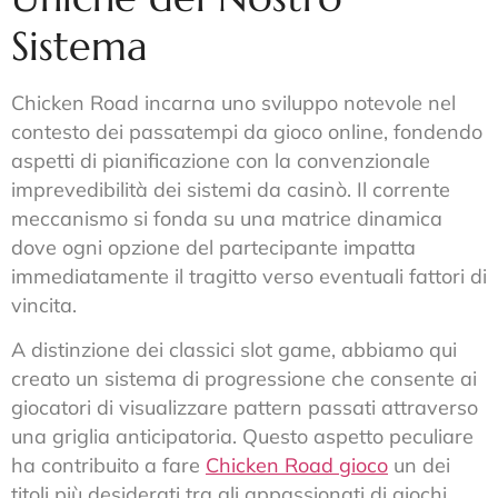
Sistema
Chicken Road incarna uno sviluppo notevole nel
contesto dei passatempi da gioco online, fondendo
aspetti di pianificazione con la convenzionale
imprevedibilità dei sistemi da casinò. Il corrente
meccanismo si fonda su una matrice dinamica
dove ogni opzione del partecipante impatta
immediatamente il tragitto verso eventuali fattori di
vincita.
A distinzione dei classici slot game, abbiamo qui
creato un sistema di progressione che consente ai
giocatori di visualizzare pattern passati attraverso
una griglia anticipatoria. Questo aspetto peculiare
ha contribuito a fare
Chicken Road gioco
un dei
titoli più desiderati tra gli appassionati di giochi