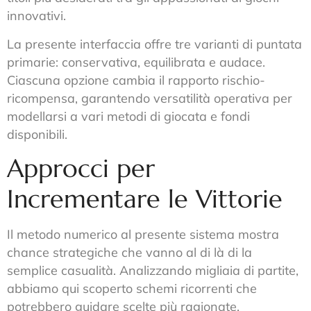
innovativi.
La presente interfaccia offre tre varianti di puntata
primarie: conservativa, equilibrata e audace.
Ciascuna opzione cambia il rapporto rischio-
ricompensa, garantendo versatilità operativa per
modellarsi a vari metodi di giocata e fondi
disponibili.
Approcci per
Incrementare le Vittorie
Il metodo numerico al presente sistema mostra
chance strategiche che vanno al di là di la
semplice casualità. Analizzando migliaia di partite,
abbiamo qui scoperto schemi ricorrenti che
potrebbero guidare scelte più ragionate.