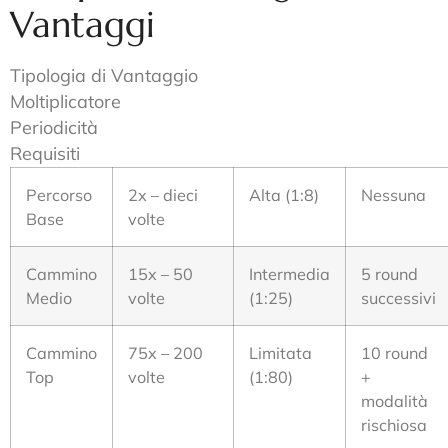
Vantaggi
Tipologia di Vantaggio
Moltiplicatore
Periodicità
Requisiti
Percorso
2x – dieci
Alta (1:8)
Nessuna
Base
volte
Cammino
15x – 50
Intermedia
5 round
Medio
volte
(1:25)
successivi
Cammino
75x – 200
Limitata
10 round
Top
volte
(1:80)
+
modalità
rischiosa