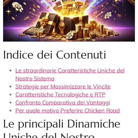
Indice dei Contenuti
Le straordinarie Caratteristiche Uniche del
Nostro Sistema
Strategie per Massimizzare le Vincite
Caratteristiche Tecnologiche e RTP
Confronto Comparativa dei Vantaggi
Per quale motivo Preferire Chicken Road
Le principali Dinamiche
Uniche del Nostro