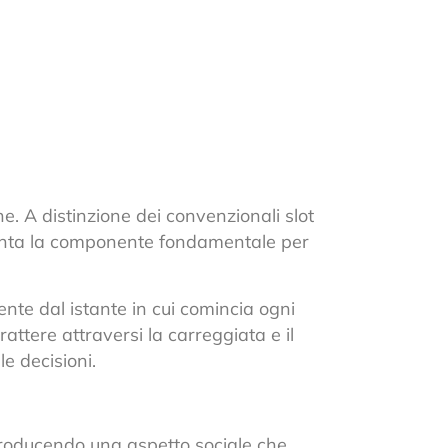
e. A distinzione dei convenzionali slot
enta la componente fondamentale per
nte dal istante in cui comincia ogni
rattere attraversi la carreggiata e il
e decisioni.
, producendo una aspetto sociale che