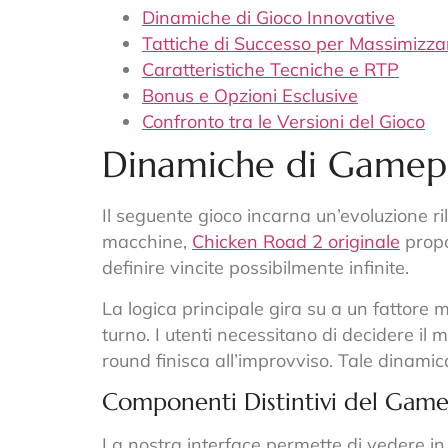
Dinamiche di Gioco Innovative
Tattiche di Successo per Massimizzare
Caratteristiche Tecniche e RTP
Bonus e Opzioni Esclusive
Confronto tra le Versioni del Gioco
Dinamiche di Gamepl
Il seguente gioco incarna un’evoluzione ri
macchine,
Chicken Road 2 originale
propo
definire vincite possibilmente infinite.
La logica principale gira su a un fattore
turno. I utenti necessitano di decidere il 
round finisca all’improvviso. Tale dinami
Componenti Distintivi del Game
La nostra interface permette di vedere in t