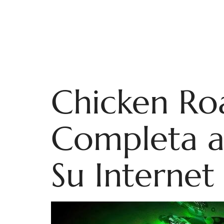
Home
Concierge Services
Chicken Roa
Completa a
Su Internet