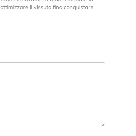
timizzare il vissuto fino conquistare