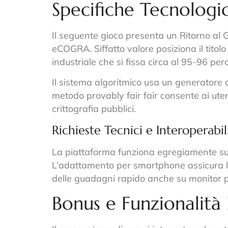
Specifiche Tecnologi
Il seguente gioco presenta un Ritorno al 
eCOGRA. Siffatto valore posiziona il tito
industriale che si fissa circa al 95-96 per
Il sistema algoritmico usa un generatore d
metodo provably fair fair consente ai utent
crittografia pubblici.
Richieste Tecnici e Interoperabil
La piattaforma funziona egregiamente su
L’adattamento per smartphone assicura la i
delle guadagni rapido anche su monitor pi
Bonus e Funzionalità 