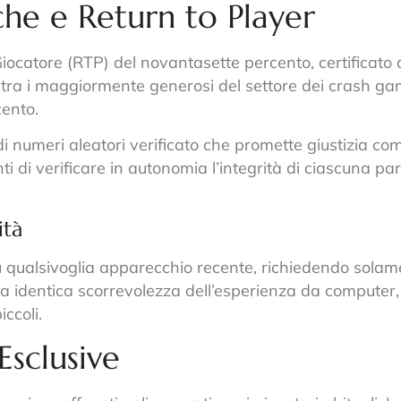
che e Return to Player
Giocatore (RTP) del novantasette percento, certificato
lo tra i maggiormente generosi del settore dei crash 
cento.
i numeri aleatori verificato che promette giustizia com
i di verificare in autonomia l’integrità di ciascuna part
ità
 qualsivoglia apparecchio recente, richiedendo sola
dentica scorrevolezza dell’esperienza da computer, con
ccoli.
Esclusive