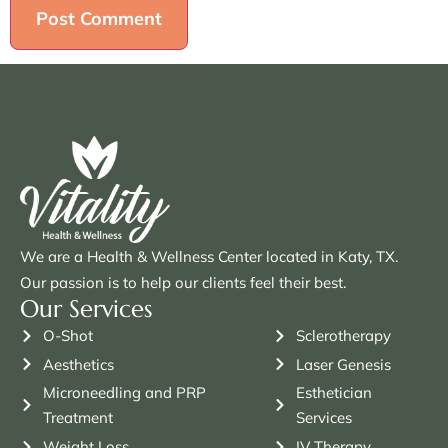
We are a Health & Wellness Center located in Katy, TX.
Our passion is to help our clients feel their best.
Our Services
O-Shot
Sclerotherapy
Aesthetics
Laser Genesis
Microneedling and PRP
Esthetician
Treatment
Services
Weight Loss
IV Therapy