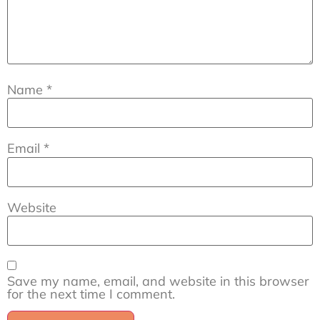
Name
*
Email
*
Website
Save my name, email, and website in this browser
for the next time I comment.