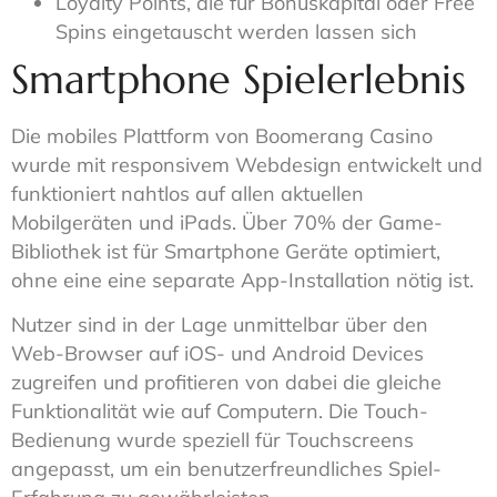
Loyalty Points, die für Bonuskapital oder Free
Spins eingetauscht werden lassen sich
Smartphone Spielerlebnis
Die mobiles Plattform von Boomerang Casino
wurde mit responsivem Webdesign entwickelt und
funktioniert nahtlos auf allen aktuellen
Mobilgeräten und iPads. Über 70% der Game-
Bibliothek ist für Smartphone Geräte optimiert,
ohne eine eine separate App-Installation nötig ist.
Nutzer sind in der Lage unmittelbar über den
Web-Browser auf iOS- und Android Devices
zugreifen und profitieren von dabei die gleiche
Funktionalität wie auf Computern. Die Touch-
Bedienung wurde speziell für Touchscreens
angepasst, um ein benutzerfreundliches Spiel-