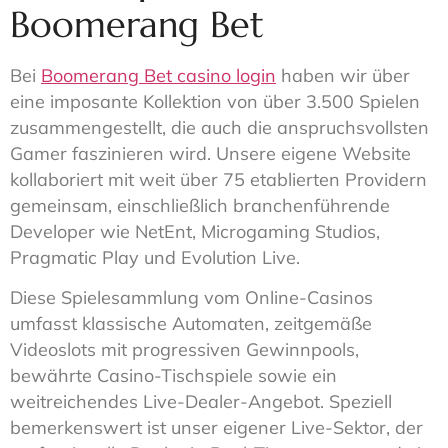
Boomerang Bet
Bei
Boomerang Bet casino login
haben wir über
eine imposante Kollektion von über 3.500 Spielen
zusammengestellt, die auch die anspruchsvollsten
Gamer faszinieren wird. Unsere eigene Website
kollaboriert mit weit über 75 etablierten Providern
gemeinsam, einschließlich branchenführende
Developer wie NetEnt, Microgaming Studios,
Pragmatic Play und Evolution Live.
Diese Spielesammlung vom Online-Casinos
umfasst klassische Automaten, zeitgemäße
Videoslots mit progressiven Gewinnpools,
bewährte Casino-Tischspiele sowie ein
weitreichendes Live-Dealer-Angebot. Speziell
bemerkenswert ist unser eigener Live-Sektor, der