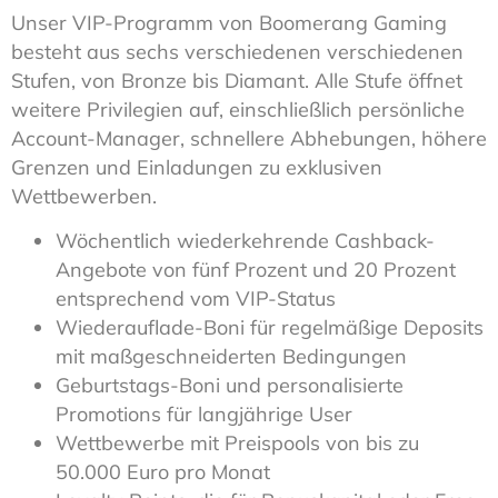
Unser VIP-Programm von Boomerang Gaming
besteht aus sechs verschiedenen verschiedenen
Stufen, von Bronze bis Diamant. Alle Stufe öffnet
weitere Privilegien auf, einschließlich persönliche
Account-Manager, schnellere Abhebungen, höhere
Grenzen und Einladungen zu exklusiven
Wettbewerben.
Wöchentlich wiederkehrende Cashback-
Angebote von fünf Prozent und 20 Prozent
entsprechend vom VIP-Status
Wiederauflade-Boni für regelmäßige Deposits
mit maßgeschneiderten Bedingungen
Geburtstags-Boni und personalisierte
Promotions für langjährige User
Wettbewerbe mit Preispools von bis zu
50.000 Euro pro Monat