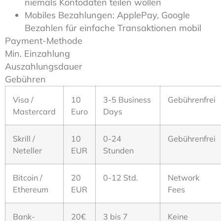
niemals Kontodaten teilen wollen
Mobiles Bezahlungen: ApplePay, Google
Bezahlen für einfache Transaktionen mobil
Payment-Methode
Min. Einzahlung
Auszahlungsdauer
Gebühren
Visa /
10
3-5 Business
Gebührenfrei
Mastercard
Euro
Days
Skrill /
10
0-24
Gebührenfrei
Neteller
EUR
Stunden
Bitcoin /
20
0-12 Std.
Network
Ethereum
EUR
Fees
Bank-
20€
3 bis 7
Keine