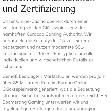
und Zertifizierung
Unser Online-Casino operiert durch einer
vollständig validen Glücksspiellizenz der
namhaften Curacao Gaming Authority. Wir
behandeln die Security der Nutzer extrem
bedeutsam und nutzen modernste SSL-
Technologie mit 256-Bit-Encryption, um alle
individuellen und wirtschaftlichen Details zu
schützen.
Gemäß bestätigten Marktstudien werden pro Jahr
über 85 Milliarden Euro im Europa Online-
Glücksspielmarkt generiert, was die Bedeutung
strenger Sicherheitsmaßnahmen unterstreicht. Bei
Boomerang Gaming unterwerfen wir uns
regelmäßigen Prüfungen durch unabhängige