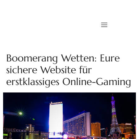
Boomerang Wetten: Eure
sichere Website für
erstklassiges Online-Gaming