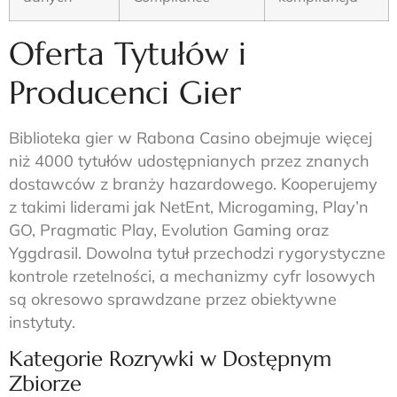
Oferta Tytułów i
Producenci Gier
Biblioteka gier w Rabona Casino obejmuje więcej
niż 4000 tytułów udostępnianych przez znanych
dostawców z branży hazardowego. Kooperujemy
z takimi liderami jak NetEnt, Microgaming, Play’n
GO, Pragmatic Play, Evolution Gaming oraz
Yggdrasil. Dowolna tytuł przechodzi rygorystyczne
kontrole rzetelności, a mechanizmy cyfr losowych
są okresowo sprawdzane przez obiektywne
instytuty.
Kategorie Rozrywki w Dostępnym
Zbiorze