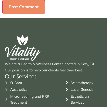
We are a Health & Wellness Center located in Katy, TX.
Our passion is to help our clients feel their best.
Our Services
O-Shot
Sclerotherapy
Aesthetics
Laser Genesis
Microneedling and PRP
Esthetician
Treatment
Services