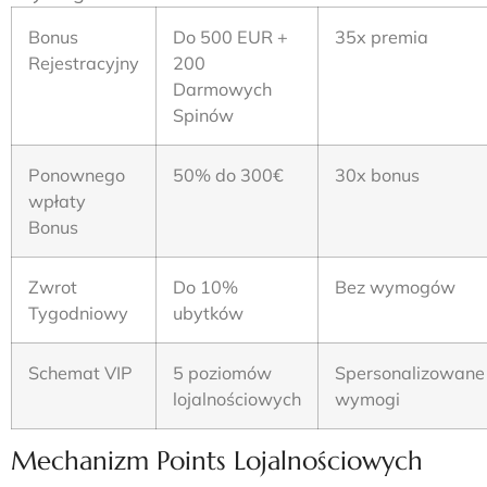
Bonus
Do 500 EUR +
35x premia
Rejestracyjny
200
Darmowych
Spinów
Ponownego
50% do 300€
30x bonus
wpłaty
Bonus
Zwrot
Do 10%
Bez wymogów
Tygodniowy
ubytków
Schemat VIP
5 poziomów
Spersonalizowane
lojalnościowych
wymogi
Mechanizm Points Lojalnościowych