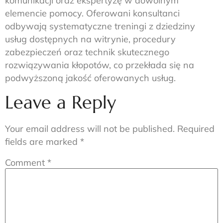
komunikacji oraz ekspertyzę w dowolnym
elemencie pomocy. Oferowani konsultanci
odbywają systematyczne treningi z dziedziny
usług dostępnych na witrynie, procedury
zabezpieczeń oraz technik skutecznego
rozwiązywania kłopotów, co przekłada się na
podwyższoną jakość oferowanych usług.
Leave a Reply
Your email address will not be published.
Required
fields are marked
*
Comment
*