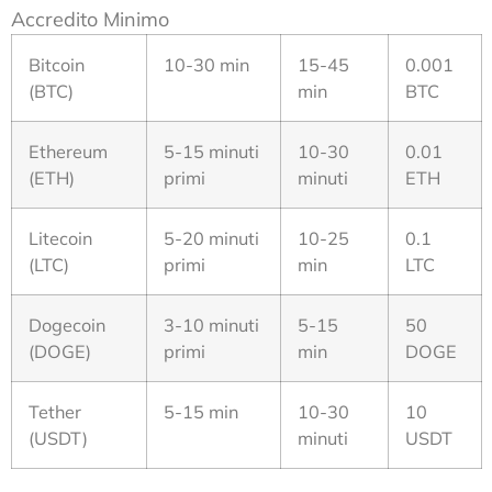
Accredito Minimo
Bitcoin
10-30 min
15-45
0.001
(BTC)
min
BTC
Ethereum
5-15 minuti
10-30
0.01
(ETH)
primi
minuti
ETH
Litecoin
5-20 minuti
10-25
0.1
(LTC)
primi
min
LTC
Dogecoin
3-10 minuti
5-15
50
(DOGE)
primi
min
DOGE
Tether
5-15 min
10-30
10
(USDT)
minuti
USDT