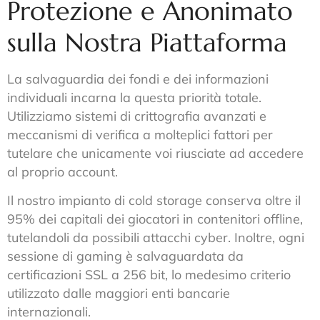
Protezione e Anonimato
sulla Nostra Piattaforma
La salvaguardia dei fondi e dei informazioni
individuali incarna la questa priorità totale.
Utilizziamo sistemi di crittografia avanzati e
meccanismi di verifica a molteplici fattori per
tutelare che unicamente voi riusciate ad accedere
al proprio account.
Il nostro impianto di cold storage conserva oltre il
95% dei capitali dei giocatori in contenitori offline,
tutelandoli da possibili attacchi cyber. Inoltre, ogni
sessione di gaming è salvaguardata da
certificazioni SSL a 256 bit, lo medesimo criterio
utilizzato dalle maggiori enti bancarie
internazionali.