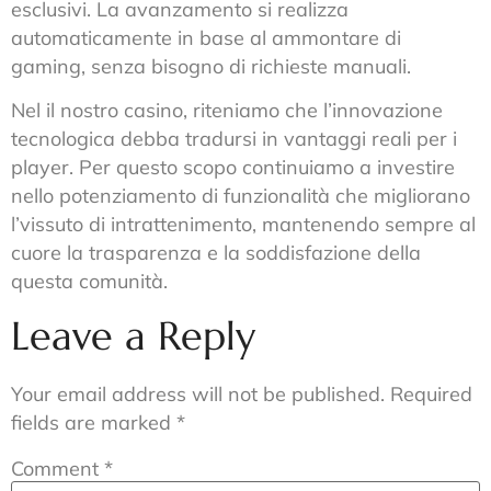
esclusivi. La avanzamento si realizza
automaticamente in base al ammontare di
gaming, senza bisogno di richieste manuali.
Nel il nostro casino, riteniamo che l’innovazione
tecnologica debba tradursi in vantaggi reali per i
player. Per questo scopo continuiamo a investire
nello potenziamento di funzionalità che migliorano
l’vissuto di intrattenimento, mantenendo sempre al
cuore la trasparenza e la soddisfazione della
questa comunità.
Leave a Reply
Your email address will not be published.
Required
fields are marked
*
Comment
*