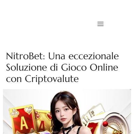
NitroBet: Una eccezionale
Soluzione di Gioco Online
con Criptovalute