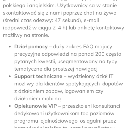
polskiego i angielskim. Użytkownicy są w stanie
skontaktować się z nami poprzez chat na żywo
(średni czas odezwy: 47 sekund), e-mail
(odpowiedź w ciągu 2-4 h) lub ankietę kontaktowy
możliwy na stronie.
Dział pomocy
– duży zakres FAQ mający
precyzyjne odpowiedzi na ponad 200 często
pytanych kwestii, usegmentowany na typy
tematyczne dla prostszej nawigacji
Support techniczne
– wydzielony dział IT
możliwy dla klientów spotykających kłopotów
z działaniem zabaw, logowaniem czy
działaniem mobilną
Opiekunowie VIP
– przeszkoleni konsultanci
dedykowani użytkownikom top poziomów
programu lojalnościowego, osiągalni przez