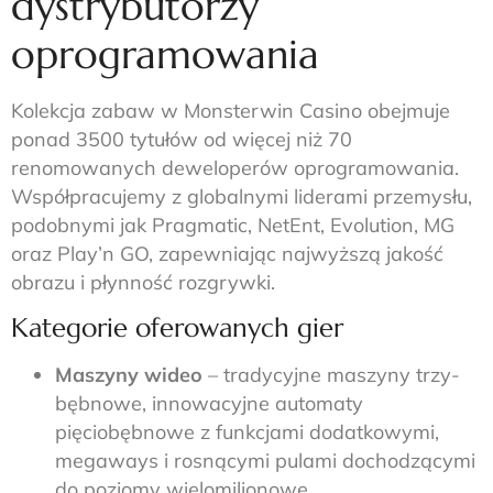
dystrybutorzy
oprogramowania
Kolekcja zabaw w Monsterwin Casino obejmuje
ponad 3500 tytułów od więcej niż 70
renomowanych deweloperów oprogramowania.
Współpracujemy z globalnymi liderami przemysłu,
podobnymi jak Pragmatic, NetEnt, Evolution, MG
oraz Play’n GO, zapewniając najwyższą jakość
obrazu i płynność rozgrywki.
Kategorie oferowanych gier
Maszyny wideo
– tradycyjne maszyny trzy-
bębnowe, innowacyjne automaty
pięciobębnowe z funkcjami dodatkowymi,
megaways i rosnącymi pulami dochodzącymi
do poziomy wielomilionowe