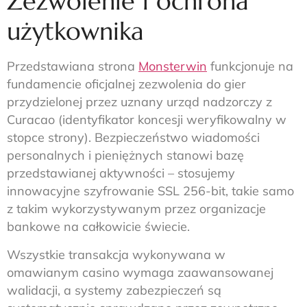
Zezwolenie i ochrona
użytkownika
Przedstawiana strona
Monsterwin
funkcjonuje na
fundamencie oficjalnej zezwolenia do gier
przydzielonej przez uznany urząd nadzorczy z
Curacao (identyfikator koncesji weryfikowalny w
stopce strony). Bezpieczeństwo wiadomości
personalnych i pieniężnych stanowi bazę
przedstawianej aktywności – stosujemy
innowacyjne szyfrowanie SSL 256-bit, takie samo
z takim wykorzystywanym przez organizacje
bankowe na całkowicie świecie.
Wszystkie transakcja wykonywana w
omawianym casino wymaga zaawansowanej
walidacji, a systemy zabezpieczeń są