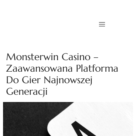
Monsterwin Casino –
Zaawansowana Platforma
Do Gier Najnowszej
Generacji