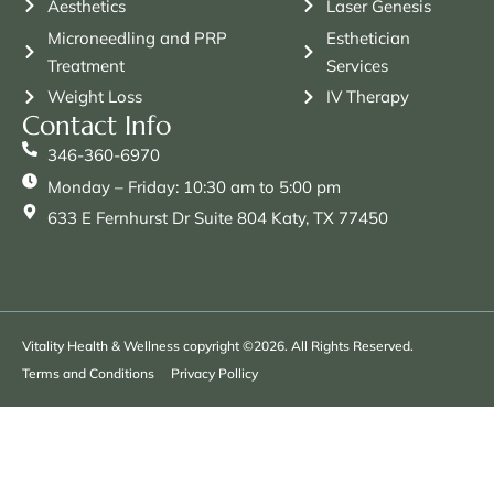
Aesthetics
Laser Genesis
Microneedling and PRP
Esthetician
Treatment
Services
Weight Loss
IV Therapy
Contact Info
346-360-6970
Monday – Friday: 10:30 am to 5:00 pm
633 E Fernhurst Dr Suite 804 Katy, TX 77450
Vitality Health & Wellness copyright ©2026. All Rights Reserved.
Terms and Conditions
Privacy Pollicy