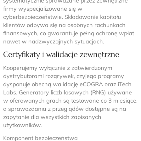
systematycznie sprawdzane przez zewnętrzne
firmy wyspecjalizowane się w
cyberbezpieczeństwie. Składowanie kapitału
klientów odbywa się na osobnych rachunkach
finansowych, co gwarantuje pełną ochronę wpłat
nawet w nadzwyczajnych sytuacjach.
Certyfikaty i walidacje zewnętrzne
Kooperujemy wyłącznie z zatwierdzonymi
dystrybutorami rozgrywek, czyjego programy
dysponuje obecną walidację eCOGRA oraz iTech
Labs. Generatory liczb losowych (RNG) używane
w oferowanych grach są testowane co 3 miesiące,
a sprawozdania z przeglądów dostępne są na
zapytanie dla wszystkich zapisanych
użytkowników.
Komponent bezpieczeństwa