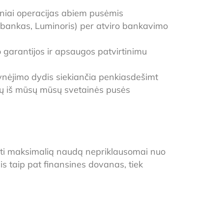
tiniai operacijas abiem pusėmis
s bankas, Luminoris) per atviro bankavimo
garantijos ir apsaugos patvirtinimu
rynėjimo dydis siekiančia penkiasdešimt
čių iš mūsų mūsų svetainės pusės
gauti maksimalią naudą nepriklausomai nuo
s taip pat finansines dovanas, tiek