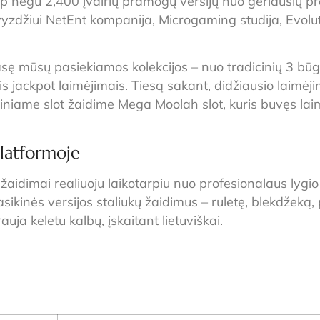
ip negu 2,400 įvairių pramogų versijų nuo geriausių
yzdžiui NetEnt kompanija, Microgaming studija, Evolut
 mūsų pasiekiamos kolekcijos – nuo tradicinių 3 būg
is jackpot laimėjimais. Tiesą sakant, didžiausio laimėj
ziniame slot žaidime Mega Moolah slot, kuris buvęs laim
Platformoje
 žaidimai realiuoju laikotarpiu nuo profesionalaus lygio t
 klasikinės versijos staliukų žaidimus – ruletę, blekdžek
uja keletu kalbų, įskaitant lietuviškai.