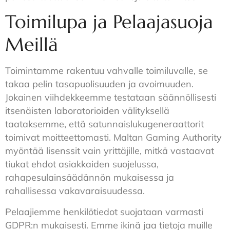
Toimilupa ja Pelaajasuoja
Meillä
Toimintamme rakentuu vahvalle toimiluvalle, se
takaa pelin tasapuolisuuden ja avoimuuden.
Jokainen viihdekkeemme testataan säännöllisesti
itsenäisten laboratorioiden välityksellä
taataksemme, että satunnaislukugeneraattorit
toimivat moitteettomasti. Maltan Gaming Authority
myöntää lisenssit vain yrittäjille, mitkä vastaavat
tiukat ehdot asiakkaiden suojelussa,
rahapesulainsäädännön mukaisessa ja
rahallisessa vakavaraisuudessa.
Pelaajiemme henkilötiedot suojataan varmasti
GDPR:n mukaisesti. Emme ikinä jaa tietoja muille