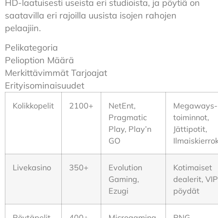
HD-laatuisesti useista eri studioista, ja pöytiä on
saatavilla eri rajoilla uusista isojen rahojen
pelaajiin.
Pelikategoria
Pelioption Määrä
Merkittävimmät Tarjoajat
Erityisominaisuudet
Kolikkopelit
2100+
NetEnt,
Megaways-
Pragmatic
toiminnot,
Play, Play’n
Jättipotit,
GO
Ilmaiskierro
Livekasino
350+
Evolution
Kotimaiset
Gaming,
dealerit, VIP
Ezugi
pöydät
Pöytäpelit
400+
Microgaming,
RNG-