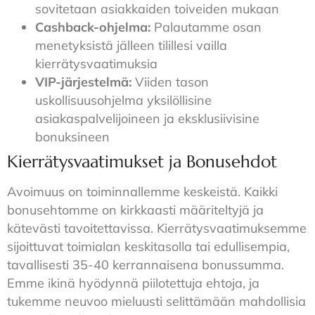
sovitetaan asiakkaiden toiveiden mukaan
Cashback-ohjelma:
Palautamme osan
menetyksistä jälleen tilillesi vailla
kierrätysvaatimuksia
VIP-järjestelmä:
Viiden tason
uskollisuusohjelma yksilöllisine
asiakaspalvelijoineen ja eksklusiivisine
bonuksineen
Kierrätysvaatimukset ja Bonusehdot
Avoimuus on toiminnallemme keskeistä. Kaikki
bonusehtomme on kirkkaasti määriteltyjä ja
kätevästi tavoitettavissa. Kierrätysvaatimuksemme
sijoittuvat toimialan keskitasolla tai edullisempia,
tavallisesti 35-40 kerrannaisena bonussumma.
Emme ikinä hyödynnä piilotettuja ehtoja, ja
tukemme neuvoo mieluusti selittämään mahdollisia