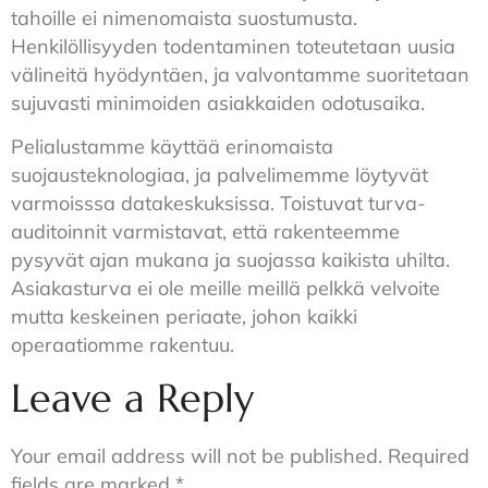
tahoille ei nimenomaista suostumusta.
Henkilöllisyyden todentaminen toteutetaan uusia
välineitä hyödyntäen, ja valvontamme suoritetaan
sujuvasti minimoiden asiakkaiden odotusaika.
Pelialustamme käyttää erinomaista
suojausteknologiaa, ja palvelimemme löytyvät
varmoisssa datakeskuksissa. Toistuvat turva-
auditoinnit varmistavat, että rakenteemme
pysyvät ajan mukana ja suojassa kaikista uhilta.
Asiakasturva ei ole meille meillä pelkkä velvoite
mutta keskeinen periaate, johon kaikki
operaatiomme rakentuu.
Leave a Reply
Your email address will not be published.
Required
fields are marked
*