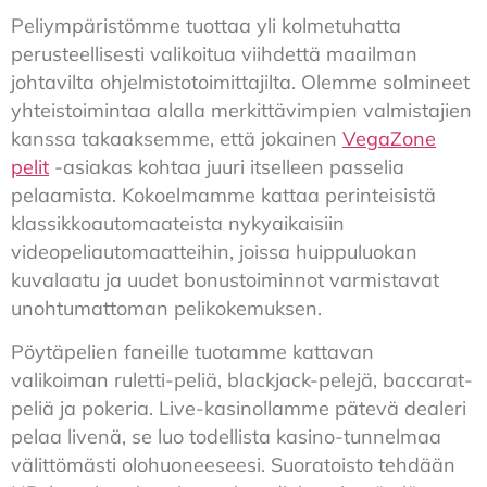
Peliympäristömme tuottaa yli kolmetuhatta
perusteellisesti valikoitua viihdettä maailman
johtavilta ohjelmistotoimittajilta. Olemme solmineet
yhteistoimintaa alalla merkittävimpien valmistajien
kanssa takaaksemme, että jokainen
VegaZone
pelit
-asiakas kohtaa juuri itselleen passelia
pelaamista. Kokoelmamme kattaa perinteisistä
klassikkoautomaateista nykyaikaisiin
videopeliautomaatteihin, joissa huippuluokan
kuvalaatu ja uudet bonustoiminnot varmistavat
unohtumattoman pelikokemuksen.
Pöytäpelien faneille tuotamme kattavan
valikoiman ruletti-peliä, blackjack-pelejä, baccarat-
peliä ja pokeria. Live-kasinollamme pätevä dealeri
pelaa livenä, se luo todellista kasino-tunnelmaa
välittömästi olohuoneeseesi. Suoratoisto tehdään