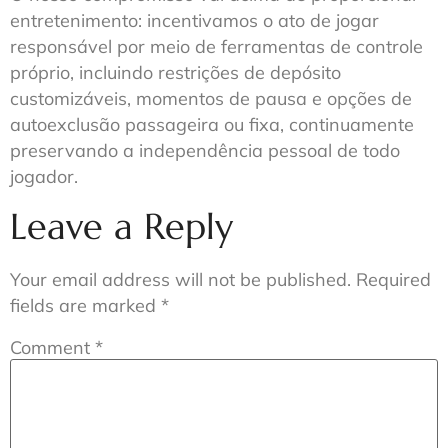
entretenimento: incentivamos o ato de jogar
responsável por meio de ferramentas de controle
próprio, incluindo restrições de depósito
customizáveis, momentos de pausa e opções de
autoexclusão passageira ou fixa, continuamente
preservando a independência pessoal de todo
jogador.
Leave a Reply
Your email address will not be published.
Required
fields are marked
*
Comment
*