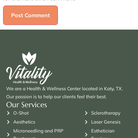
We are a Health & Wellness Center located in Katy, TX.
Our passion is to help our clients feel their best.
Our Services
O-Shot
Sclerotherapy
Aesthetics
Laser Genesis
Microneedling and PRP
Esthetician