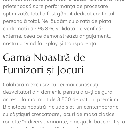
prietenoasă spre performanța de procesare
optimizată, totul a fost gândit dedicat confortul
personală total. Ne lăudăm cu o rată de plată
confirmată de 96.8%, validată de verificări
externe, ceea ce demonstrează angajamentul
nostru privind fair-play și transparență.
Gama Noastră de
Furnizori și Jocuri
Colaborăm exclusiv cu cei mai cunoscuți
dezvoltatori din domeniu pentru a a-ți asigura
accesul la mai mult de 3.500 de opțiuni premium.
Biblioteca noastră include slot-uri contemporane
cu câștiguri crescătoare, jocuri de masă clasice,
roulette în diverse variante, blackjack, baccarat și o