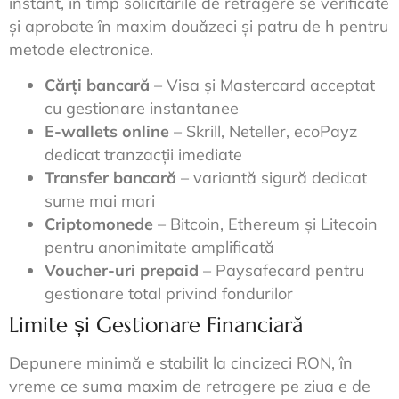
instant, în timp solicitările de retragere se verificate
și aprobate în maxim douăzeci și patru de h pentru
metode electronice.
Cărți bancară
– Visa și Mastercard acceptat
cu gestionare instantanee
E-wallets online
– Skrill, Neteller, ecoPayz
dedicat tranzacții imediate
Transfer bancară
– variantă sigură dedicat
sume mai mari
Criptomonede
– Bitcoin, Ethereum și Litecoin
pentru anonimitate amplificată
Voucher-uri prepaid
– Paysafecard pentru
gestionare total privind fondurilor
Limite și Gestionare Financiară
Depunere minimă e stabilit la cincizeci RON, în
vreme ce suma maxim de retragere pe ziua e de