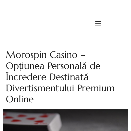
Morospin Casino –
Opțiunea Personală de
Încredere Destinată
Divertismentului Premium
Online