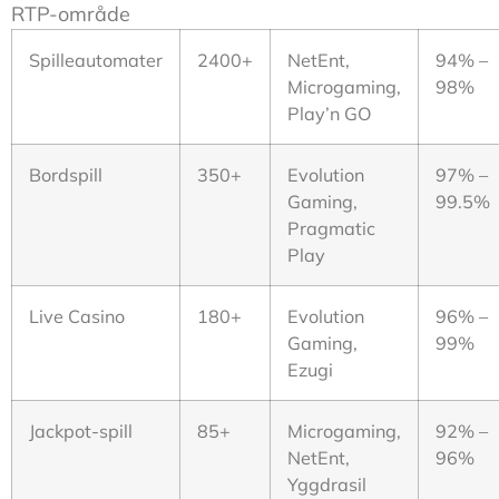
RTP-område
Spilleautomater
2400+
NetEnt,
94% –
Microgaming,
98%
Play’n GO
Bordspill
350+
Evolution
97% –
Gaming,
99.5%
Pragmatic
Play
Live Casino
180+
Evolution
96% –
Gaming,
99%
Ezugi
Jackpot-spill
85+
Microgaming,
92% –
NetEnt,
96%
Yggdrasil