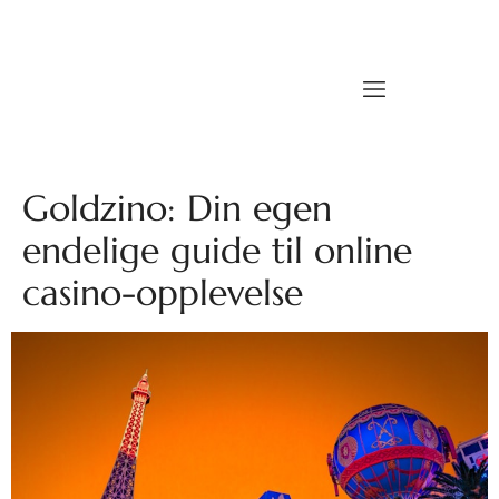
Goldzino: Din egen
endelige guide til online
casino-opplevelse