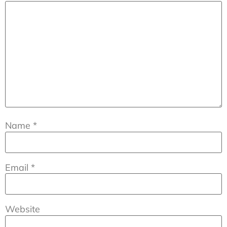
Name
*
Email
*
Website