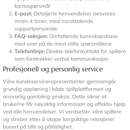
kontospørsmål
E-post:
Detaljerte henvendelser besvares
innen 4 timer, med norsktalende
supportpersonale
FAQ-seksjon:
Omfattende kunnskapsbase
med svar på de mest stilte spørsmålene
Telefonlinje:
Direkte telefonkontakt for spillere
som foretrekker verbal kommunikasjon
Profesjonell og personlig service
Våre kundeservicerepresentanter gjennomgår
grundig opplæring i både spillplattformen og
ansvarlig gambling-praksis. Dette sikrer at
brukerne får nøyaktig informasjon og effektiv hjelp
ved alle henvendelser. Vi verdsetter våre spillere
og streber etter å skape langsiktige relasjoner
basert på tillit og pålitelighet.