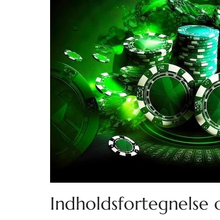
Indholdsfortegnelse 