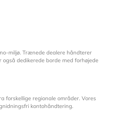
casino-miljø. Trænede dealere håndterer
der også dedikerede borde med forhøjede
ra forskellige regionale områder. Vores
gnidningsfri kontohåndtering.