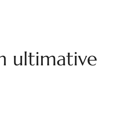
p Our App
Contact Us
n ultimative