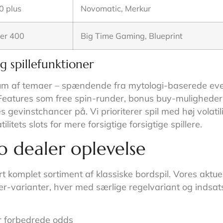
0 plus
Novomatic, Merkur
er 400
Big Time Gaming, Blueprint
 spillefunktioner
um af temaer – spændende fra mytologi-baserede eventy
 Features som free spin-runder, bonus buy-muligheder o
vinstchancer på. Vi prioriterer spil med høj volatilite
litets slots for mere forsigtige forsigtige spillere.
no dealer oplevelse
t komplet sortiment af klassiske bordspil. Vores aktuel
er-varianter, hver med særlige regelvariant og indsats
r forbedrede odds