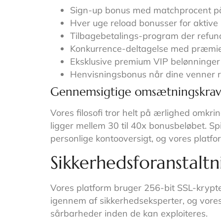
Sign-up bonus med matchprocent på 
Hver uge reload bonusser for aktive 
Tilbagebetalings-program der refund
Konkurrence-deltagelse med præmie
Eksklusive premium VIP belønninger 
Henvisningsbonus når dine venner re
Gennemsigtige omsætningskrav
Vores filosofi tror helt på ærlighed omkr
ligger mellem 30 til 40x bonusbeløbet. Sp
personlige kontooversigt, og vores plat
Sikkerhedsforanstaltn
Vores platform bruger 256-bit SSL-krypter
igennem af sikkerhedseksperter, og vores
sårbarheder inden de kan exploiteres.