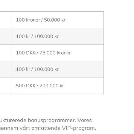
100 kroner / 50.000 kr
100 kr / 100.000 kr
100 DKK / 75.000 kroner
100 kr / 100.000 kr
500 DKK / 200.000 kr
strukturerede bonusprogrammer. Vores
s gennem vårt omfattende VIP-program.