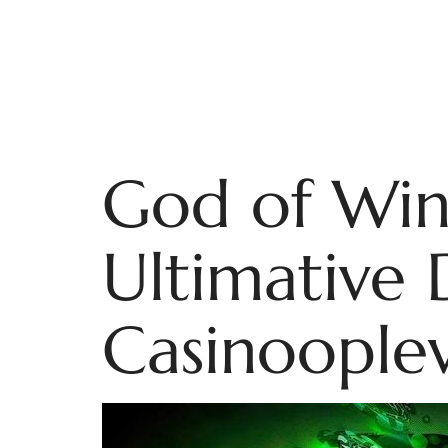
Home
Concierge Services
God of Wins
Ultimative 
Casinooplev