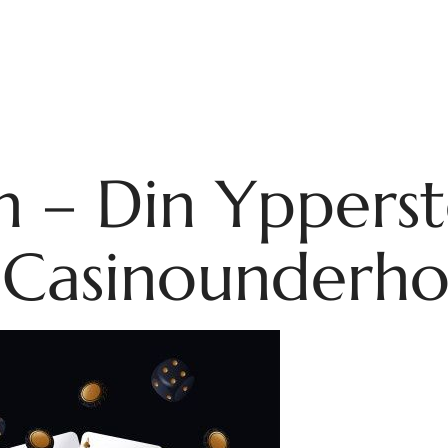
Menu of Services
Just For You
About Us
Sho
 – Din Ypperste
Casinounderho