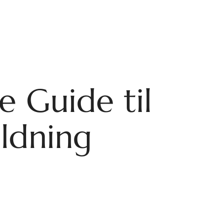
p Our App
Contact Us
 Guide til
ldning