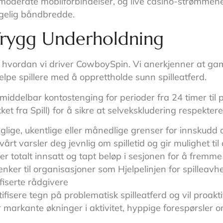
moderate mobilforbindelser, og live casino-strømmene 
ngelig båndbredde.
 Trygg Underholdning
or hvordan vi driver CowboySpin. Vi anerkjenner at ga
lpe spillere med å opprettholde sunn spilleatferd.
umiddelbar kontostenging for perioder fra 24 timer ti
et fra Spill) for å sikre at selvekskludering respektere
glige, ukentlige eller månedlige grenser for innskudd 
rt varsler deg jevnlig om spilletid og gir mulighet til
r totalt innsatt og tapt beløp i sesjonen for å fremme
 lenker til organisasjoner som Hjelpelinjen for spillea
fiserte rådgivere
fisere tegn på problematisk spilleatferd og vil proaktiv
 markante økninger i aktivitet, hyppige forespørsler o