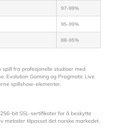
97-99%
95-99%
88-95%
 spill fra profesjonelle studioer med
ne. Evolution Gaming og Pragmatic Live
erne spillshow-elementer.
56-bit SSL-sertifikater for å beskytte
 av metoder tilpasset det norske markedet.