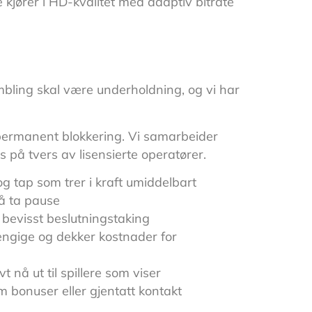
kjører i HD-kvalitet med adaptiv bitrate
mbling skal være underholdning, og vi har
l permanent blokkering. Vi samarbeider
s på tvers av lisensierte operatører.
og tap som trer i kraft umiddelbart
 å ta pause
 bevisst beslutningstaking
vhengige og dekker kostnader for
t nå ut til spillere som viser
m bonuser eller gjentatt kontakt