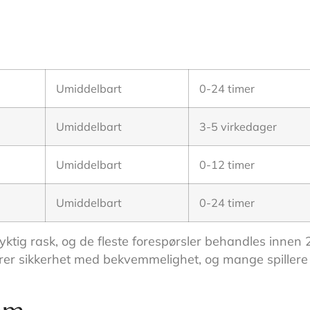
Umiddelbart
0-24 timer
Umiddelbart
3-5 virkedager
Umiddelbart
0-12 timer
Umiddelbart
0-24 timer
ig rask, og de fleste forespørsler behandles innen 24
er sikkerhet med bekvemmelighet, og mange spillere ka