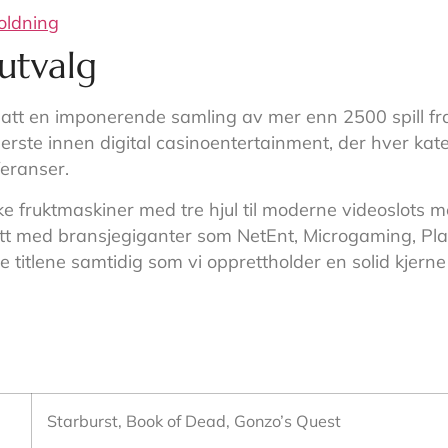
oldning
utvalg
tt en imponerende samling av mer enn 2500 spill fra
perste innen digital casinoentertainment, der hver kat
eferanser.
ke fruktmaskiner med tre hjul til moderne videoslots
ett med bransjegiganter som NetEnt, Microgaming, Pla
ste titlene samtidig som vi opprettholder en solid kjerne 
Starburst, Book of Dead, Gonzo’s Quest