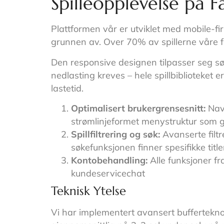
Spilleopplevelse på F
Plattformen vår er utviklet med mobile-firs
grunnen av. Over 70% av spillerne våre fo
Den responsive designen tilpasser seg søm
nedlasting kreves – hele spillbiblioteket
lastetid.
Optimalisert brukergrensesnitt:
Navi
strømlinjeformet menystruktur som gjø
Spillfiltrering og søk:
Avanserte filtre
søkefunksjonen finner spesifikke title
Kontobehandling:
Alle funksjoner fr
kundeservicechat
Teknisk Ytelse
Vi har implementert avansert bufferteknol