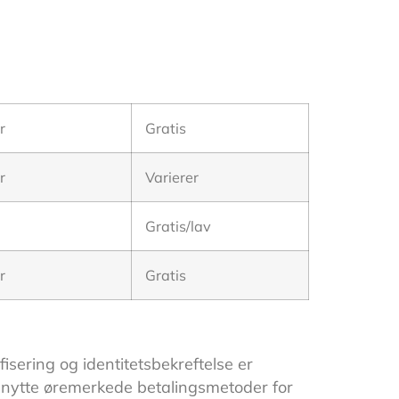
r
Gratis
r
Varierer
Gratis/lav
r
Gratis
sering og identitetsbekreftelse er
benytte øremerkede betalingsmetoder for