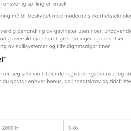
ansvarlig spilling er kritisk.
ring må bli beskyttet med moderne sikkerhetsteknolog
verdig behandling av gevinster uten noen unødvendige 
tendig oversikt over samtlige betalinger og innsatser
g av spillsystemer og tilfeldighetsalgoritmer
er
ker seg selv via tiltalende registreringsbonuser og ko
r du godtar enhver bonus, da innsatskrav og tidsfriste
-2000 kr
3-8x