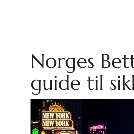
Home
Concierge Services
Norges Bett
guide til si