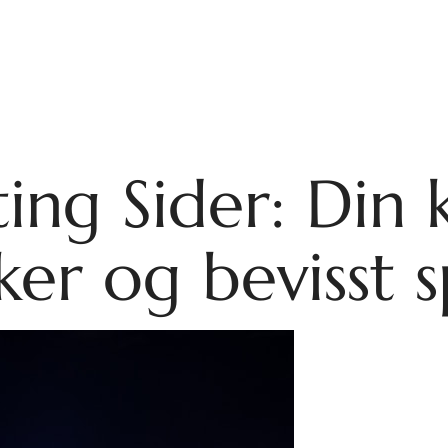
Menu of Services
Just For You
About Us
Sho
ing Sider: Din
kker og bevisst s