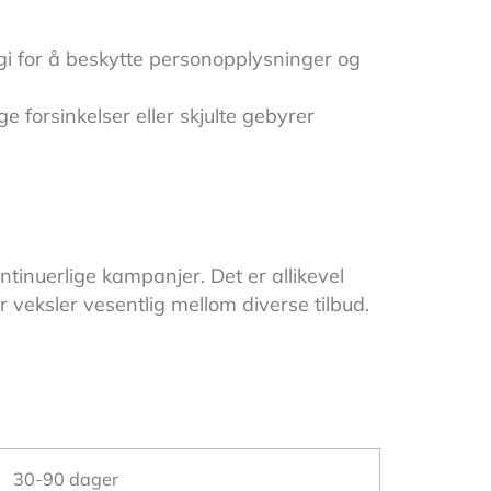
i for å beskytte personopplysninger og
forsinkelser eller skjulte gebyrer
ntinuerlige kampanjer. Det er allikevel
r veksler vesentlig mellom diverse tilbud.
30-90 dager