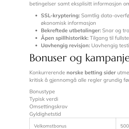
betingelser samt eksplisitt informasjon om 
SSL-kryptering:
Samtlig data-overfø
økonomisk informasjon
Bekreftede utbetalinger:
Snar og tro
Åpen spillhistorikk:
Tilgang til fulls
Uavhengig revisjon:
Uavhengig testin
Bonuser og kampanj
Konkurrerende
norske betting sider
utmer
kritisk å gjennomgå alle regler grundig fø
Bonustype
Typisk verdi
Omsettingskrav
Gyldighetstid
Velkomstbonus
500