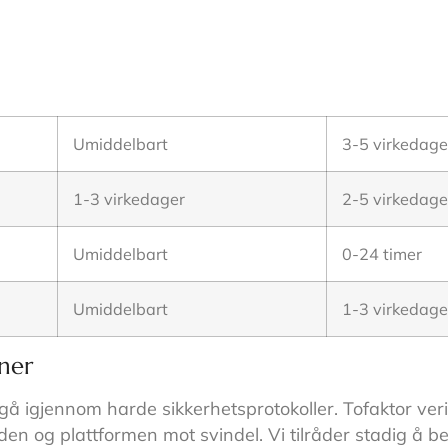
Umiddelbart
3-5 virkedage
1-3 virkedager
2-5 virkedage
Umiddelbart
0-24 timer
Umiddelbart
1-3 virkedage
ner
igjennom harde sikkerhetsprotokoller. Tofaktor verifi
n og plattformen mot svindel. Vi tilråder stadig å 