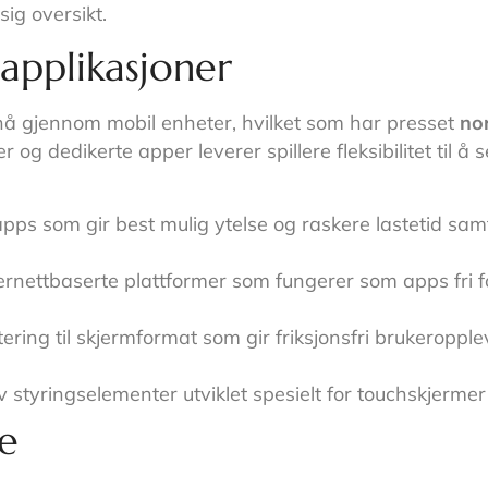
ig oversikt.
applikasjoner
nå gjennom mobil enheter, hvilket som har presset
nor
og dedikerte apper leverer spillere fleksibilitet til å
pps som gir best mulig ytelse og raskere lastetid sam
ernettbaserte plattformer som fungerer som apps fri f
ering til skjermformat som gir friksjonsfri brukeroppl
iv styringselementer utviklet spesielt for touchskjermer
e