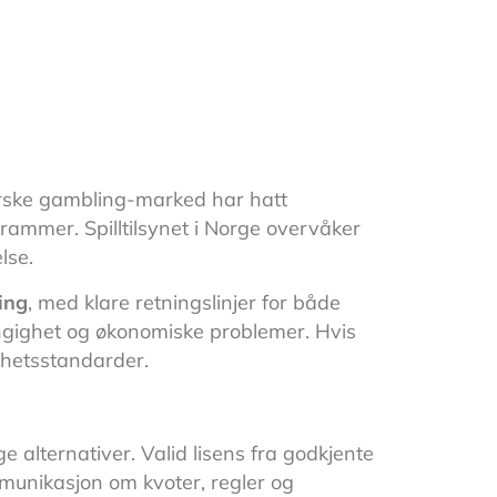
orske gambling-marked har hatt
 rammer. Spilltilsynet i Norge overvåker
lse.
ing
, med klare retningslinjer for både
hengighet og økonomiske problemer. Hvis
erhetsstandarder.
 alternativer. Valid lisens fra godkjente
munikasjon om kvoter, regler og