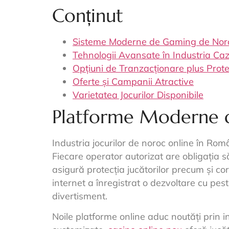
Conținut
Sisteme Moderne de Gaming de Nor
Tehnologii Avansate în Industria Caz
Opțiuni de Tranzacționare plus Prote
Oferte și Campanii Atractive
Varietatea Jocurilor Disponibile
Platforme Moderne 
Industria jocurilor de noroc online în Ro
Fiecare operator autorizat are obligația s
asigură protecția jucătorilor precum și core
internet a înregistrat o dezvoltare cu pes
divertisment.
Noile platforme online aduc noutăți prin 