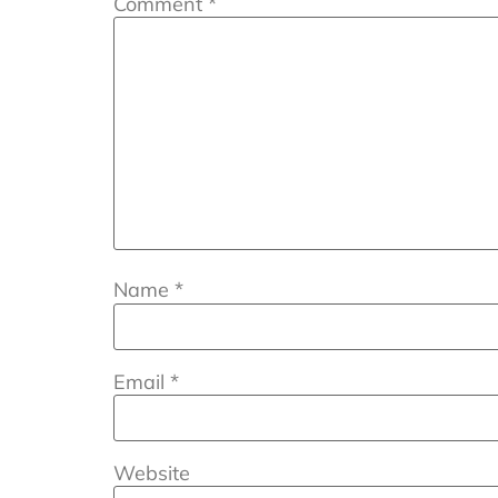
Comment
*
Name
*
Email
*
Website