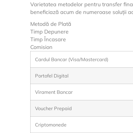
Varietatea metodelor pentru transfer fina
beneficiază acum de numeroase soluții ada
Metodă de Plată
Timp Depunere
Timp Încasare
Comision
Cardul Bancar (Visa/Mastercard)
Portofel Digital
Virament Bancar
Voucher Prepaid
Criptomonede