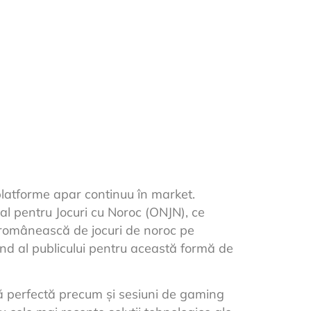
platforme apar continuu în market.
nal pentru Jocuri cu Noroc (ONJN), ce
ața românească de jocuri de noroc pe
când al publicului pentru această formă de
ilă perfectă precum și sesiuni de gaming