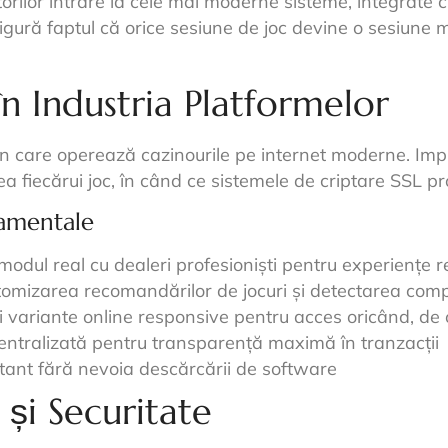
orilor intrare la cele mai moderne sisteme, integrate c
igură faptul că orice sesiune de joc devine o sesiune 
n Industria Platformelor
n care operează cazinourile pe internet moderne. Impl
 fiecărui joc, în când ce sistemele de criptare SSL pro
damentale
modul real cu dealeri profesioniști pentru experiențe r
omizarea recomandărilor de jocuri și detectarea com
și variante online responsive pentru acces oricând, de
entralizată pentru transparență maximă în tranzacții
tant fără nevoia descărcării de software
și Securitate