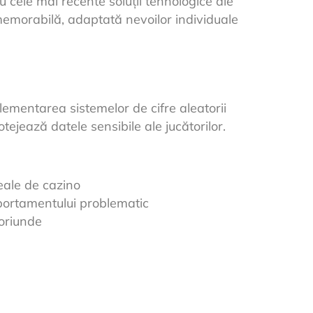
u cele mai recente soluții tehnologice ale
memorabilă, adaptată nevoilor individuale
ementarea sistemelor de cifre aleatorii
tejează datele sensibile ale jucătorilor.
eale de cazino
portamentului problematic
 oriunde