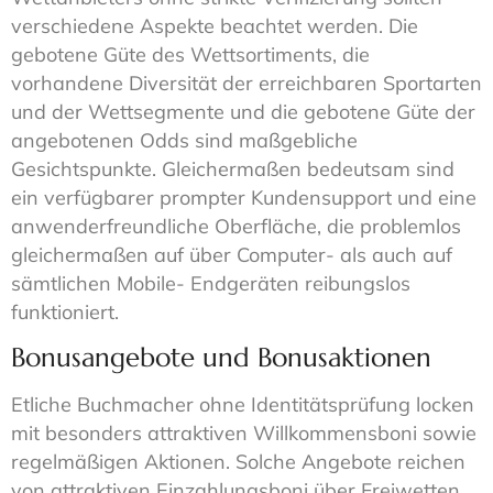
verschiedene Aspekte beachtet werden. Die
gebotene Güte des Wettsortiments, die
vorhandene Diversität der erreichbaren Sportarten
und der Wettsegmente und die gebotene Güte der
angebotenen Odds sind maßgebliche
Gesichtspunkte. Gleichermaßen bedeutsam sind
ein verfügbarer prompter Kundensupport und eine
anwenderfreundliche Oberfläche, die problemlos
gleichermaßen auf über Computer- als auch auf
sämtlichen Mobile- Endgeräten reibungslos
funktioniert.
Bonusangebote und Bonusaktionen
Etliche Buchmacher ohne Identitätsprüfung locken
mit besonders attraktiven Willkommensboni sowie
regelmäßigen Aktionen. Solche Angebote reichen
von attraktiven Einzahlungsboni über Freiwetten