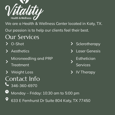
We are a Health & Wellness Center located in Katy, TX.
Our passion is to help our clients feel their best.
Our Services
O-Shot
Sclerotherapy
Aesthetics
Laser Genesis
Microneedling and PRP
Esthetician
Treatment
Services
Weight Loss
IV Therapy
Contact Info
346-360-6970
Monday – Friday: 10:30 am to 5:00 pm
633 E Fernhurst Dr Suite 804 Katy, TX 77450