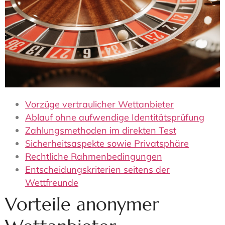
Vorzüge vertraulicher Wettanbieter
Ablauf ohne aufwendige Identitätsprüfung
Zahlungsmethoden im direkten Test
Sicherheitsaspekte sowie Privatsphäre
Rechtliche Rahmenbedingungen
Entscheidungskriterien seitens der
Wettfreunde
Vorteile anonymer