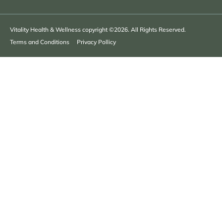
Vitality Health & Wellness copyright ©2026. All Rights Reserved.
Terms and Conditions
Privacy Pollicy