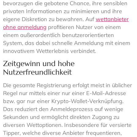
bevorzugen die gebotene Chance, ihre sensiblen
privaten Informationen zu minimieren und ihre
eigene Diskretion zu bewahren. Auf
wettanbieter
ohne anmeldung
profitieren Nutzer von einem
einem außerordentlich benutzerorientierten
System, das dabei schnelle Anmeldung mit einem
innovativem Wetterlebnis verbindet.
Zeitgewinn und hohe
Nutzerfreundlichkeit
Die gesamte Registrierung erfolgt meist in üblicher
Regel nur mittels einer nur einer E-Mail-Adresse
bzw. gar nur einer Krypto-Wallet-Verknüpfung.
Das reduziert den Anmeldeprozess auf wenige
Sekunden und ermöglicht direkten Zugang zu
diversen Wettoptionen. Insbesondere für versierte
Tipper, welche diverse Anbieter frequentieren,