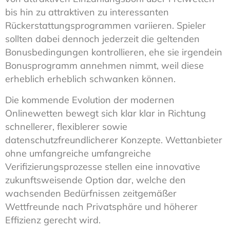
bis hin zu attraktiven zu interessanten
Rückerstattungsprogrammen variieren. Spieler
sollten dabei dennoch jederzeit die geltenden
Bonusbedingungen kontrollieren, ehe sie irgendein
Bonusprogramm annehmen nimmt, weil diese
erheblich erheblich schwanken können.
Die kommende Evolution der modernen
Onlinewetten bewegt sich klar klar in Richtung
schnellerer, flexiblerer sowie
datenschutzfreundlicherer Konzepte. Wettanbieter
ohne umfangreiche umfangreiche
Verifizierungsprozesse stellen eine innovative
zukunftsweisende Option dar, welche den
wachsenden Bedürfnissen zeitgemäßer
Wettfreunde nach Privatsphäre und höherer
Effizienz gerecht wird.