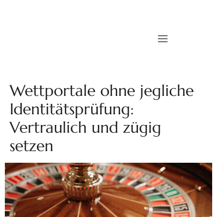
Wettportale ohne jegliche
Identitätsprüfung:
Vertraulich und zügig
setzen