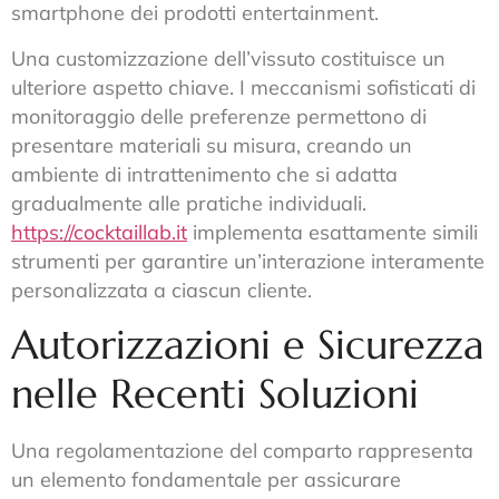
smartphone dei prodotti entertainment.
Una customizzazione dell’vissuto costituisce un
ulteriore aspetto chiave. I meccanismi sofisticati di
monitoraggio delle preferenze permettono di
presentare materiali su misura, creando un
ambiente di intrattenimento che si adatta
gradualmente alle pratiche individuali.
https://cocktaillab.it
implementa esattamente simili
strumenti per garantire un’interazione interamente
personalizzata a ciascun cliente.
Autorizzazioni e Sicurezza
nelle Recenti Soluzioni
Una regolamentazione del comparto rappresenta
un elemento fondamentale per assicurare