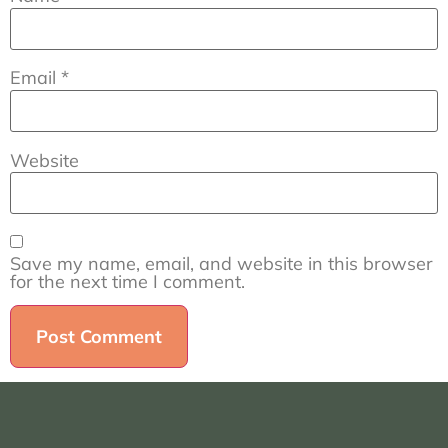
Email
*
Website
Save my name, email, and website in this browser
for the next time I comment.