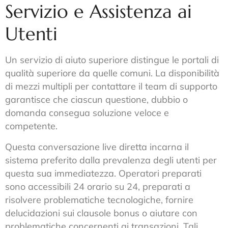
Servizio e Assistenza ai
Utenti
Un servizio di aiuto superiore distingue le portali di
qualità superiore da quelle comuni. La disponibilità
di mezzi multipli per contattare il team di supporto
garantisce che ciascun questione, dubbio o
domanda consegua soluzione veloce e
competente.
Questa conversazione live diretta incarna il
sistema preferito dalla prevalenza degli utenti per
questa sua immediatezza. Operatori preparati
sono accessibili 24 orario su 24, preparati a
risolvere problematiche tecnologiche, fornire
delucidazioni sui clausole bonus o aiutare con
problematiche concernenti ai transazioni. Tali