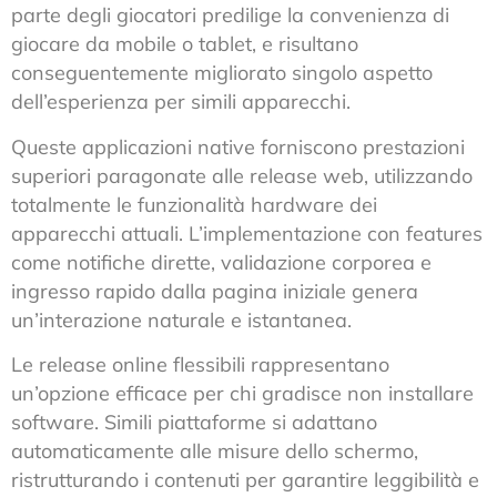
parte degli giocatori predilige la convenienza di
giocare da mobile o tablet, e risultano
conseguentemente migliorato singolo aspetto
dell’esperienza per simili apparecchi.
Queste applicazioni native forniscono prestazioni
superiori paragonate alle release web, utilizzando
totalmente le funzionalità hardware dei
apparecchi attuali. L’implementazione con features
come notifiche dirette, validazione corporea e
ingresso rapido dalla pagina iniziale genera
un’interazione naturale e istantanea.
Le release online flessibili rappresentano
un’opzione efficace per chi gradisce non installare
software. Simili piattaforme si adattano
automaticamente alle misure dello schermo,
ristrutturando i contenuti per garantire leggibilità e