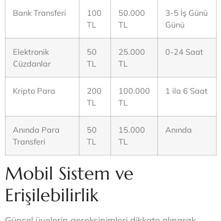
Bank Transferi
100
50.000
3-5 İş Günü
TL
TL
Günü
Elektronik
50
25.000
0-24 Saat
Cüzdanlar
TL
TL
Kripto Para
200
100.000
1 ila 6 Saat
TL
TL
Anında Para
50
15.000
Anında
Transferi
TL
TL
Mobil Sistem ve
Erişilebilirlik
Güncel üyelerin gereksinimleri dikkate alınarak