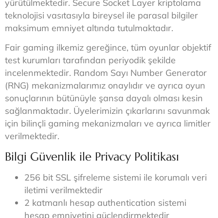
yürütülmektedir. Secure Socket Layer kriptolama
teknolojisi vasıtasıyla bireysel ile parasal bilgiler
maksimum emniyet altında tutulmaktadır.
Fair gaming ilkemiz gereğince, tüm oyunlar objektif
test kurumları tarafından periyodik şekilde
incelenmektedir. Random Sayı Number Generator
(RNG) mekanizmalarımız onaylıdır ve ayrıca oyun
sonuçlarının bütünüyle şansa dayalı olması kesin
sağlanmaktadır. Üyelerimizin çıkarlarını savunmak
için bilinçli gaming mekanizmaları ve ayrıca limitler
verilmektedir.
Bilgi Güvenlik ile Privacy Politikası
256 bit SSL şifreleme sistemi ile korumalı veri
iletimi verilmektedir
2 katmanlı hesap authentication sistemi
hesap emniyetini güçlendirmektedir