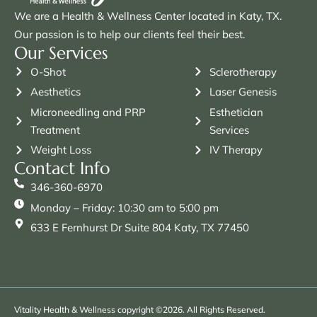
We are a Health & Wellness Center located in Katy, TX.
Our passion is to help our clients feel their best.
Our Services
O-Shot
Sclerotherapy
Aesthetics
Laser Genesis
Microneedling and PRP
Esthetician
Treatment
Services
Weight Loss
IV Therapy
Contact Info
346-360-6970
Monday – Friday: 10:30 am to 5:00 pm
633 E Fernhurst Dr Suite 804 Katy, TX 77450
Vitality Health & Wellness copyright ©2026. All Rights Reserved.