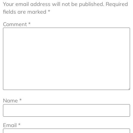
Your email address will not be published.
Required
fields are marked
*
Comment
*
Name
*
Email
*