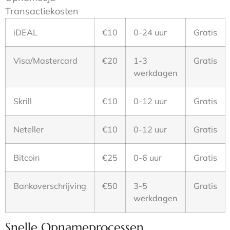
Transactiekosten
iDEAL
€10
0-24 uur
Gratis
Visa/Mastercard
€20
1-3
Gratis
werkdagen
Skrill
€10
0-12 uur
Gratis
Neteller
€10
0-12 uur
Gratis
Bitcoin
€25
0-6 uur
Gratis
Bankoverschrijving
€50
3-5
Gratis
werkdagen
Snelle Opnameprocessen