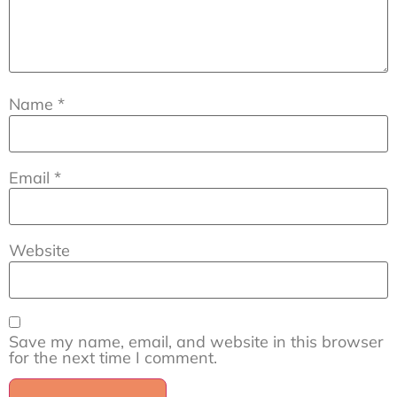
Name
*
Email
*
Website
Save my name, email, and website in this browser
for the next time I comment.