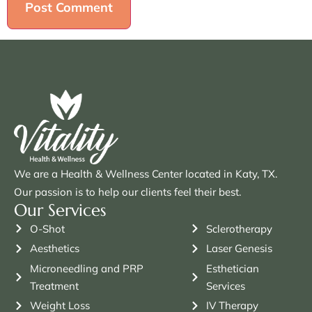
We are a Health & Wellness Center located in Katy, TX.
Our passion is to help our clients feel their best.
Our Services
O-Shot
Sclerotherapy
Aesthetics
Laser Genesis
Microneedling and PRP
Esthetician
Treatment
Services
Weight Loss
IV Therapy