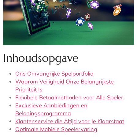
Inhoudsopgave
Ons Omvangrijke Spelportfolio
Waarom Veiligheid Onze Belangrijkste
Prioriteit Is
Flexibele Betaalmethoden voor Alle Speler
Exclusieve Aanbiedingen en
Beloningsprogramma
Klantenservice die Altijd voor Je Klaarstaat
Optimale Mobiele Speelervaring