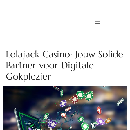
Lolajack Casino: Jouw Solide
Partner voor Digitale
Gokplezier