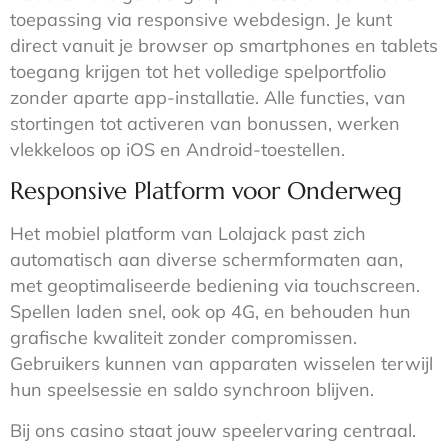
toepassing via responsive webdesign. Je kunt
direct vanuit je browser op smartphones en tablets
toegang krijgen tot het volledige spelportfolio
zonder aparte app-installatie. Alle functies, van
stortingen tot activeren van bonussen, werken
vlekkeloos op iOS en Android-toestellen.
Responsive Platform voor Onderweg
Het mobiel platform van Lolajack past zich
automatisch aan diverse schermformaten aan,
met geoptimaliseerde bediening via touchscreen.
Spellen laden snel, ook op 4G, en behouden hun
grafische kwaliteit zonder compromissen.
Gebruikers kunnen van apparaten wisselen terwijl
hun speelsessie en saldo synchroon blijven.
Bij ons casino staat jouw speelervaring centraal.