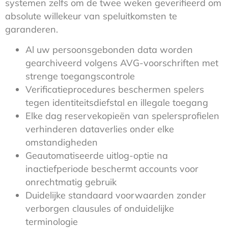
systemen zelfs om de twee weken geverifieerd om
absolute willekeur van speluitkomsten te
garanderen.
Al uw persoonsgebonden data worden
gearchiveerd volgens AVG-voorschriften met
strenge toegangscontrole
Verificatieprocedures beschermen spelers
tegen identiteitsdiefstal en illegale toegang
Elke dag reservekopieën van spelersprofielen
verhinderen dataverlies onder elke
omstandigheden
Geautomatiseerde uitlog-optie na
inactiefperiode beschermt accounts voor
onrechtmatig gebruik
Duidelijke standaard voorwaarden zonder
verborgen clausules of onduidelijke
terminologie