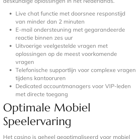
deskundige oplossingen in het Nederlands.
Live chat functie met doorsnee responstijd
van minder dan 2 minuten
E-mail ondersteuning met gegarandeerde
reactie binnen zes uur
Uitvoerige veelgestelde vragen met
oplossingen op de meest voorkomende
vragen
Telefonische supportlijn voor complexe vragen
tijdens kantooruren
Dedicated accountmanagers voor VIP-leden
met directe toegang
Optimale Mobiel
Speelervaring
Het casino is geheel geoptimaliseerd voor mobiel