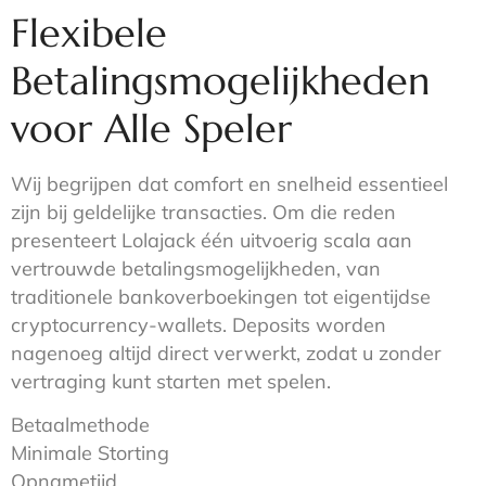
Flexibele
Betalingsmogelijkheden
voor Alle Speler
Wij begrijpen dat comfort en snelheid essentieel
zijn bij geldelijke transacties. Om die reden
presenteert Lolajack één uitvoerig scala aan
vertrouwde betalingsmogelijkheden, van
traditionele bankoverboekingen tot eigentijdse
cryptocurrency-wallets. Deposits worden
nagenoeg altijd direct verwerkt, zodat u zonder
vertraging kunt starten met spelen.
Betaalmethode
Minimale Storting
Opnametijd