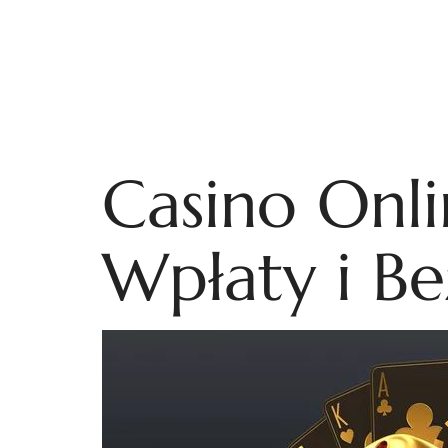
Home
Concierge Services
Casino Onl
Wpłaty i B