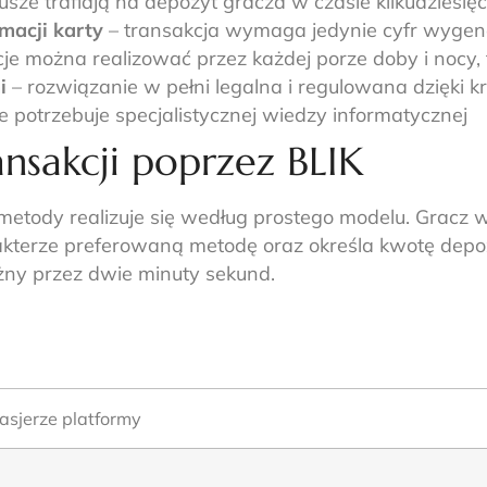
usze trafiają na depozyt gracza w czasie kilkudziesię
macji karty
– transakcja wymaga jedynie cyfr wygen
cje można realizować przez każdej porze doby i nocy
i
– rozwiązanie w pełni legalna i regulowana dzięki k
e potrzebuje specjalistycznej wiedzy informatycznej
ransakcji poprzez BLIK
etody realizuje się według prostego modelu. Gracz w
akterze preferowaną metodę oraz określa kwotę depoz
ny przez dwie minuty sekund.
asjerze platformy