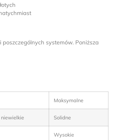
łotych
natychmiast
ci poszczególnych systemów. Poniższa
Maksymalne
 niewielkie
Solidne
Wysokie