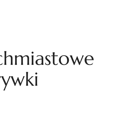
p Our App
Contact Us
ychmiastowe
rywki