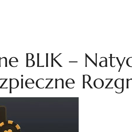
Menu of Services
Just For You
About Us
Sho
ine BLIK – Nat
ezpieczne Rozg