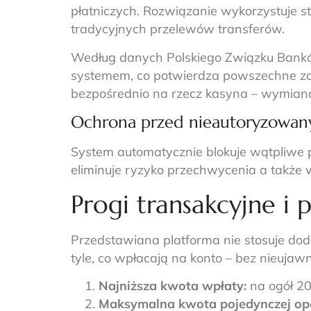
płatniczych. Rozwiązanie wykorzystuje
tradycyjnych przelewów transferów.
Według danych Polskiego Związku Banków
systemem, co potwierdza powszechne za
bezpośrednio na rzecz kasyna – wymian
Ochrona przed nieautoryzowa
System automatycznie blokuje wątpliwe p
eliminuje ryzyko przechwycenia a także w
Progi transakcyjne i 
Przedstawiana platforma nie stosuje do
tyle, co wpłacają na konto – bez nieujaw
Najniższa kwota wpłaty:
na ogół 20-
Maksymalna kwota pojedynczej ope