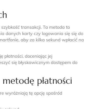
ch
szybkość transakcji. Ta metoda to
a danych karty czy logowania się się do
tfonie, aby za kilka sekund wpłacić na
 płatności, doceniając jej
ieszyć się błyskawicznym dostępem do
 metodę płatności
re wyróżniają tę opcję spośród