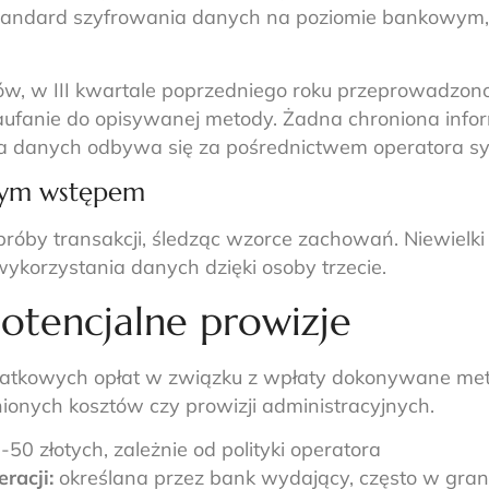
 standard szyfrowania danych na poziomie bankowym
, w III kwartale poprzedniego roku przeprowadzono
ufanie do opisywanej metody. Żadna chroniona infor
a danych odbywa się za pośrednictwem operatora sy
nym wstępem
róby transakcji, śledząc wzorce zachowań. Niewielki
ykorzystania danych dzięki osoby trzecie.
potencjalne prowizje
datkowych opłat w związku z wpłaty dokonywane met
nionych kosztów czy prowizji administracyjnych.
50 złotych, zależnie od polityki operatora
racji:
określana przez bank wydający, często w gran