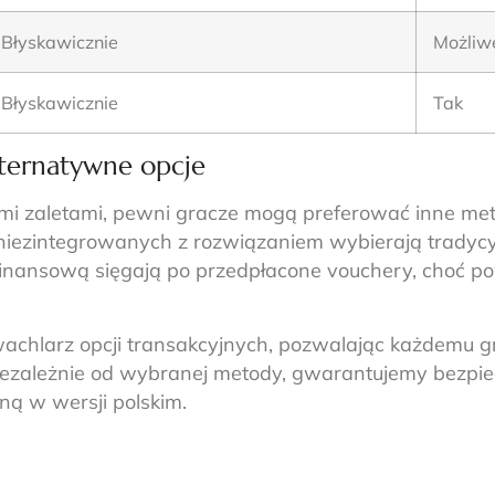
Błyskawicznie
Możliw
Błyskawicznie
Tak
lternatywne opcje
nymi zaletami, pewni gracze mogą preferować inne me
i niezintegrowanych z rozwiązaniem wybierają tradycy
inansową sięgają po przedpłacone vouchery, choć po
achlarz opcji transakcyjnych, pozwalając każdemu g
zależnie od wybranej metody, gwarantujemy bezpiec
ną w wersji polskim.