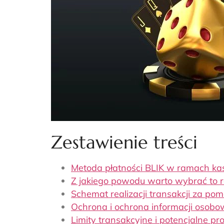
Zestawienie treści
Metoda płatności BLIK w ramach ka
Z jakiego powodu warto wybrać to r
Schemat realizacji transakcji za po
Ochrona i ochrona informacji osob
Limity transakcyjne i potencjalne pr