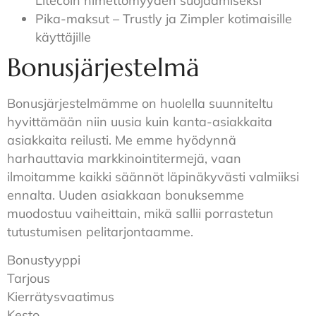
Litecoin nimettömyyden suojaamiseksi
Pika-maksut – Trustly ja Zimpler kotimaisille
käyttäjille
Bonusjärjestelmä
Bonusjärjestelmämme on huolella suunniteltu
hyvittämään niin uusia kuin kanta-asiakkaita
asiakkaita reilusti. Me emme hyödynnä
harhauttavia markkinointitermejä, vaan
ilmoitamme kaikki säännöt läpinäkyvästi valmiiksi
ennalta. Uuden asiakkaan bonuksemme
muodostuu vaiheittain, mikä sallii porrastetun
tutustumisen pelitarjontaamme.
Bonustyyppi
Tarjous
Kierrätysvaatimus
Kesto