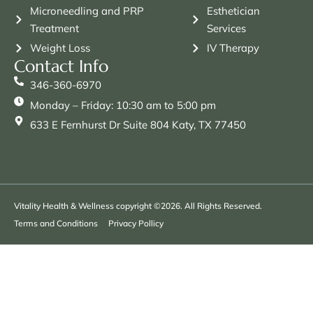
Microneedling and PRP
Esthetician
Treatment
Services
Weight Loss
IV Therapy
Contact Info
346-360-6970
Monday – Friday: 10:30 am to 5:00 pm
633 E Fernhurst Dr Suite 804 Katy, TX 77450
Vitality Health & Wellness copyright ©2026. All Rights Reserved.
Terms and Conditions
Privacy Pollicy