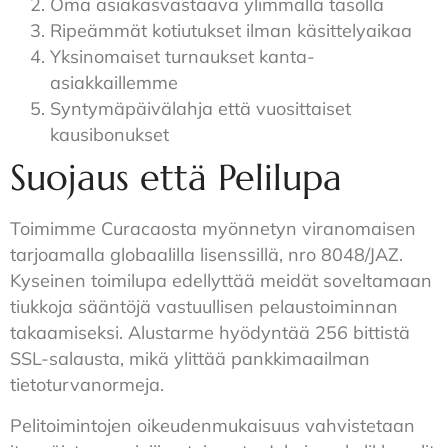
Oma asiakasvastaava ylimmällä tasolla
Ripeämmät kotiutukset ilman käsittelyaikaa
Yksinomaiset turnaukset kanta-
asiakkaillemme
Syntymäpäivälahja että vuosittaiset
kausibonukset
Suojaus että Pelilupa
Toimimme Curacaosta myönnetyn viranomaisen
tarjoamalla globaalilla lisenssillä, nro 8048/JAZ.
Kyseinen toimilupa edellyttää meidät soveltamaan
tiukkoja sääntöjä vastuullisen pelaustoiminnan
takaamiseksi. Alustarme hyödyntää 256 bittistä
SSL-salausta, mikä ylittää pankkimaailman
tietoturvanormeja.
Pelitoimintojen oikeudenmukaisuus vahvistetaan