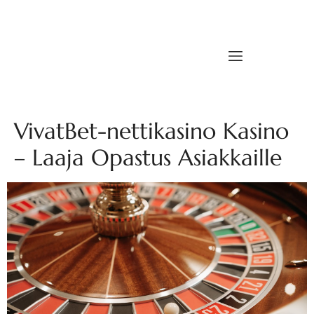
VivatBet-nettikasino Kasino
– Laaja Opastus Asiakkaille