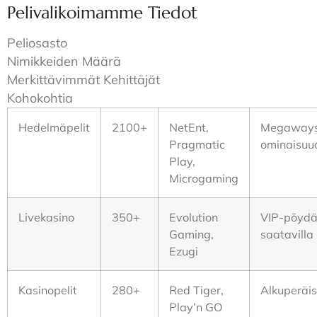
Pelivalikoimamme Tiedot
Peliosasto
Nimikkeiden Määrä
Merkittävimmät Kehittäjät
Kohokohtia
Hedelmäpelit
2100+
NetEnt,
Megaway
Pragmatic
ominaisuu
Play,
Microgaming
Livekasino
350+
Evolution
VIP-pöydä
Gaming,
saatavilla
Ezugi
Kasinopelit
280+
Red Tiger,
Alkuperäis
Play’n GO