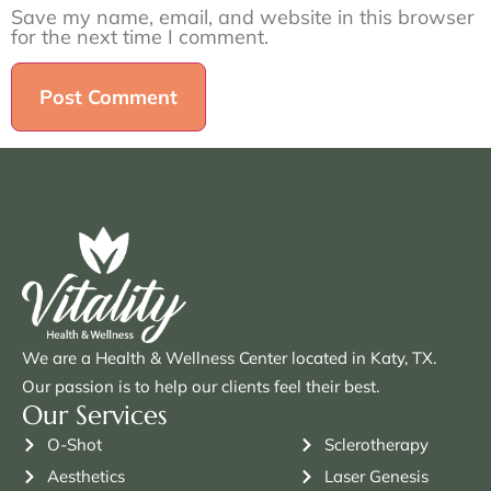
Save my name, email, and website in this browser
for the next time I comment.
We are a Health & Wellness Center located in Katy, TX.
Our passion is to help our clients feel their best.
Our Services
O-Shot
Sclerotherapy
Aesthetics
Laser Genesis