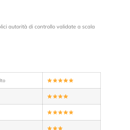
ci autorità di controllo validate a scala
lto