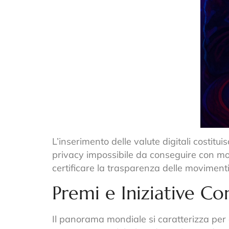
L’inserimento delle valute digitali costitu
privacy impossibile da conseguire con mod
certificare la trasparenza delle movimenti
Premi e Iniziative Co
Il panorama mondiale si caratterizza per 