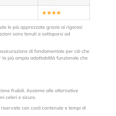
nute le più apprezzate grazie ai rigorosi
zzazioni sono tenuti a sottoporsi ad
ssicurazione di fondamentale per ciò che
er la più ampia adattabilità funzionale che
zione fruibili. Assieme alle alternative
i celeri e sicure.
 riservate con costi contenute e tempi di