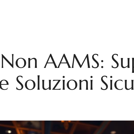
Menu of Services
Just For You
About Us
Sho
 Non AAMS: Su
le Soluzioni Sic