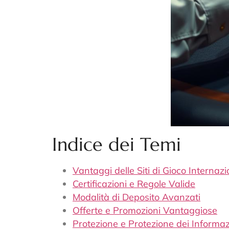
Indice dei Temi
Vantaggi delle Siti di Gioco Internazi
Certificazioni e Regole Valide
Modalità di Deposito Avanzati
Offerte e Promozioni Vantaggiose
Protezione e Protezione dei Informaz