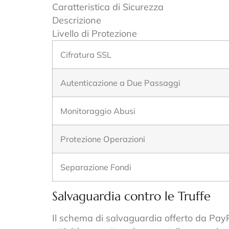
Caratteristica di Sicurezza
Descrizione
Livello di Protezione
Cifratura SSL
Autenticazione a Due Passaggi
Monitoraggio Abusi
Protezione Operazioni
Separazione Fondi
Salvaguardia contro le Truffe
Il schema di salvaguardia offerto da PayP