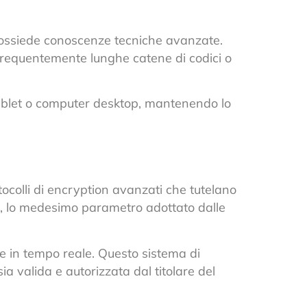
 possiede conoscenze tecniche avanzate.
frequentemente lunghe catene di codici o
tablet o computer desktop, mantenendo lo
tocolli di encryption avanzati che tutelano
bit, lo medesimo parametro adottato dalle
te in tempo reale. Questo sistema di
a valida e autorizzata dal titolare del