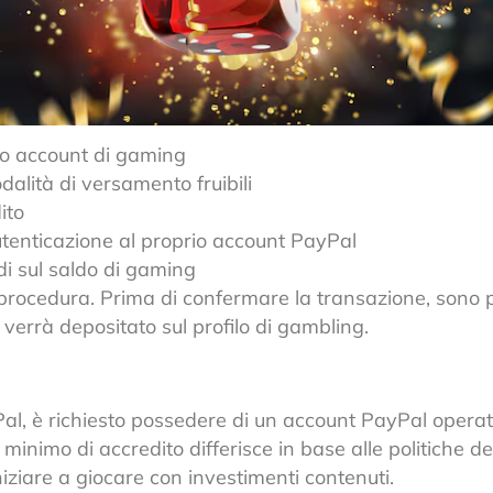
io account di gaming
dalità di versamento fruibili
ito
tenticazione al proprio account PayPal
ndi sul saldo di gaming
 procedura. Prima di confermare la transazione, sono p
he verrà depositato sul profilo di gambling.
, è richiesto possedere di un account PayPal operativo
minimo di accredito differisce in base alle politiche d
iniziare a giocare con investimenti contenuti.