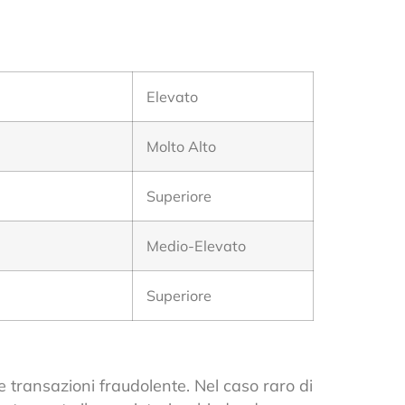
Elevato
Molto Alto
Superiore
Medio-Elevato
Superiore
 transazioni fraudolente. Nel caso raro di