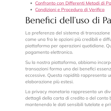
Confronto con Differenti Metodi di 
Condizioni e Procedura di Verifica
Benefici dell’uso di 
La preferenza del sistema di transazione
come una fra le opzioni più credibili e diff
piattaforma per operazioni quotidiane. Qu
pagamento elettronico.
Su la nostra piattaforma, abbiamo incorpo
transazioni forma uno dei benefici essenz
eccessive. Questa rapidità rappresenta un
elaborazione più estesi.
La privacy monetaria rappresenta un dive
dettagli della carta di credito o del cont
mantenendo le dati sensibili tutelate e pri