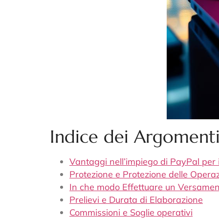
Indice dei Argoment
Vantaggi nell’impiego di PayPal per 
Protezione e Protezione delle Operaz
In che modo Effettuare un Versame
Prelievi e Durata di Elaborazione
Commissioni e Soglie operativi