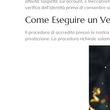
attività sospette sul account, il meccani
verifica dell’identità prima di consentire 
Come Eseguire un Ve
Il procedura di accredito presso la nostr
prestazione. La procedura richiede solam