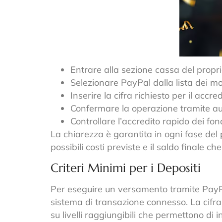
Entrare alla sezione cassa del propr
Selezionare PayPal dalla lista dei mo
Inserire la cifra richiesto per il accred
Confermare la operazione tramite au
Controllare l’accredito rapido dei fo
La chiarezza è garantita in ogni fase del
possibili costi previste e il saldo finale c
Criteri Minimi per i Depositi
Per eseguire un versamento tramite PayPal
sistema di transazione connesso. La cifra 
su livelli raggiungibili che permettono di 