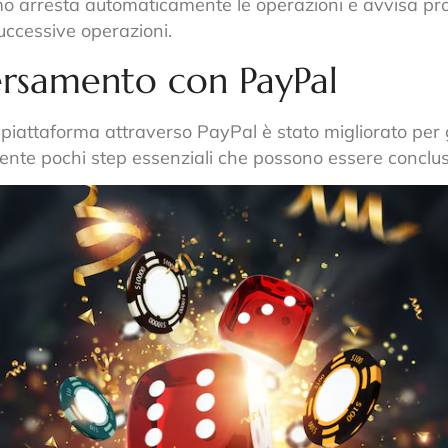
smo arresta automaticamente le operazioni e avvisa pr
successive operazioni.
rsamento con PayPal
a piattaforma attraverso PayPal è stato migliorato per
ente pochi step essenziali che possono essere conclus