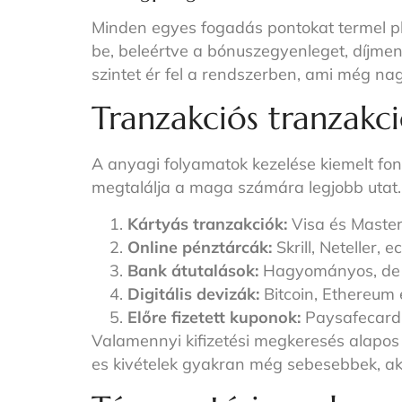
Minden egyes fogadás pontokat termel pl
be, beleértve a bónuszegyenleget, díjmen
szintet ér fel a rendszerben, ami még nag
Tranzakciós tranzakc
A anyagi folyamatok kezelése kiemelt fon
megtalálja a maga számára legjobb utat.
Kártyás tranzakciók:
Visa és Masterc
Online pénztárcák:
Skrill, Neteller,
Bank átutalások:
Hagyományos, de v
Digitális devizák:
Bitcoin, Ethereum 
Előre fizetett kuponok:
Paysafecard é
Valamennyi kifizetési megkeresés alapos v
es kivételek gyakran még sebesebbek, ak