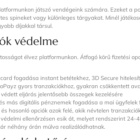
atformunkon játszó vendégeink számára. Ezeket a pon
tes spineket vagy különleges tárgyakat. Minél játék
yobb díjakkal társul.
iók védelme
tosságot élvez platformunkon. Átfogó körű fizetési op
ard fogadása instant betétekhez, 3D Secure hitelesíté
 ecoPayz gyors tranzakciókhoz, gyakran csökkentett ava
édett eljárás jelentősebb összegek kezelésére
és más digitális pénznemek fogadása a mai ügyfelek 
s hasonló opciók azok felé, akik névtelen tranzakció
édelmi ellenőrzésen esik át, melyet rendszerint 24-48
ár néhány órán múlva realizálódhatnak.