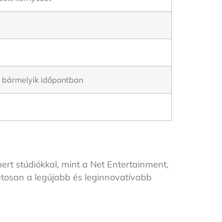
 bármelyik időpontban
ert stúdiókkal, mint a Net Entertainment,
atosan a legújabb és leginnovatívabb