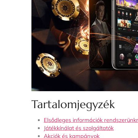
Tartalomjegyzék
Elsődleges információk rendszerünkr
Játékkínálat és szolgáltatók
Akciók és kampányok