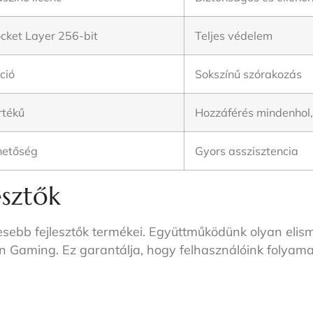
cket Layer 256-bit
Teljes védelem
ció
Sokszínű szórakozás
rtékű
Hozzáférés mindenhol,
hetőség
Gyors asszisztencia
esztők
esebb fejlesztők termékei. Együttműködünk olyan elism
on Gaming. Ez garantálja, hogy felhasználóink folyam