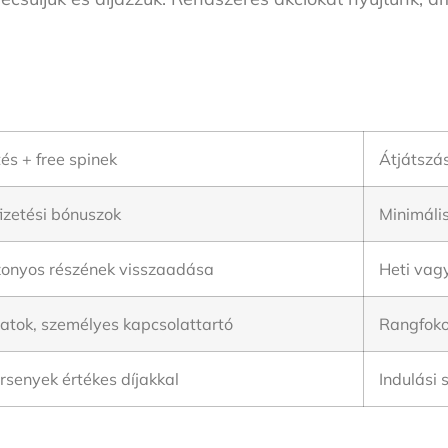
tés + free spinek
Átjátszás
izetési bónuszok
Minimális
zonyos részének visszaadása
Heti vagy
latok, személyes kapcsolattartó
Rangfoko
rsenyek értékes díjakkal
Indulási