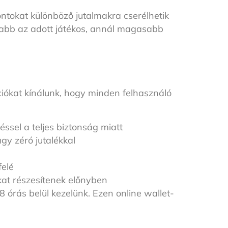
tokat különböző jutalmakra cserélhetik
osabb az adott játékos, annál magasabb
ciókat kínálunk, hogy minden felhasználó
ssel a teljes biztonság miatt
gy zéró jutalékkal
felé
kat részesítenek előnyben
 órás belül kezelünk. Ezen online wallet-