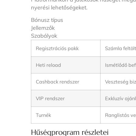
nyerési lehetőségeket.
Bónusz típus
Jellemzők
Szabályok
Regisztrációs pakk
Számla feltöl
Heti reload
Ismétlődő bef
Cashback rendszer
Veszteség bi
VIP rendszer
Exkluzív aján
Turnék
Ranglistás ve
Hűségprogram részletei