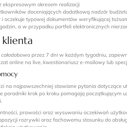
z ekspresowym okresem realizacji
żytkowników doceniających dodatkową nadzór budżet
 i oczekuje typowej dokumentów weryfikującej tożsam
odzin, a w przypadku portfeli elektronicznych nierza
klienta
ałodobowo przez 7 dni w każdym tygodniu, zapewnia
at online na live, kwestionariusz e-mailowy lub specja
pomocy
i na najpowszechniej stawiane pytania dotyczące u
we poradniki krok po kroku pomagają początkującym
.
entności, prawości oraz wysuwaniu oczekiwań użytk
propozycji rozrywki oraz fachowemu stosunku do obsłu