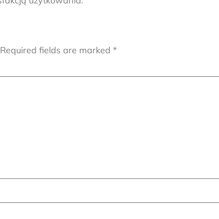
fakcją użytkowania.
Required fields are marked
*