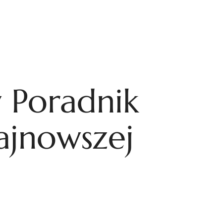
p Our App
Contact Us
 Poradnik
ajnowszej