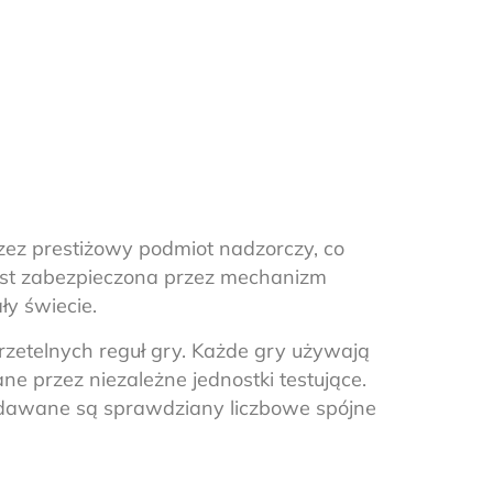
zez prestiżowy podmiot nadzorczy, co
est zabezpieczona przez mechanizm
ły świecie.
rzetelnych reguł gry. Każde gry używają
 przez niezależne jednostki testujące.
dawane są sprawdziany liczbowe spójne