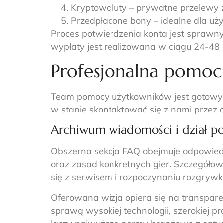
Kryptowaluty – prywatne przelewy 
Przedpłacone bony – idealne dla u
Proces potwierdzenia konta jest sprawny
wypłaty jest realizowana w ciągu 24-48 g
Profesjonalna pomoc 
Team pomocy użytkowników jest gotowy c
w stanie skontaktować się z nami przez cz
Archiwum wiadomości i dział 
Obszerna sekcja FAQ obejmuje odpowiedz
oraz zasad konkretnych gier. Szczegóło
się z serwisem i rozpoczynaniu rozgrywki
Oferowana wizja opiera się na transpar
sprawą wysokiej technologii, szerokiej 