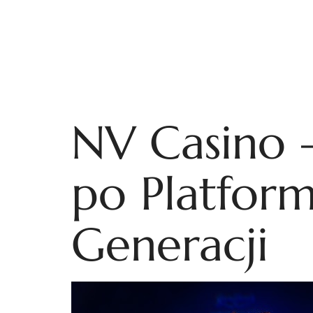
Home
Concierge Services
NV Casino 
po Platfor
Generacji