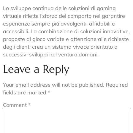
Lo sviluppo continua delle soluzioni di gaming
virtuale riflette l’sforzo del comparto nel garantire
esperienze sempre più avvolgenti, affidabili e
accessibili. La combinazione di soluzioni innovative,
proposte di gioco variate e attenzione alle richieste
degli clienti crea un sistema vivace orientato a
successivi sviluppi nel venturo domani.
Leave a Reply
Your email address will not be published.
Required
fields are marked
*
Comment
*