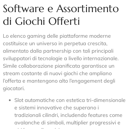
Software e Assortimento
di Giochi Offerti
Lo elenco gaming delle piattaforme moderne
costituisce un universo in perpetua crescita,
alimentato dalla partnership con tali principali
sviluppatori di tecnologie a livello internazionale.
Simile collaborazione pianificata garantisce un
stream costante di nuovi giochi che ampliano
l’offerta e mantengono alto l’engagement degli
giocatori.
Slot automatiche con estetica tri-dimensionale
e sistemi innovative che superano i
tradizionali cilindri, includendo features come
avalanche di simboli, multiplier progressivi e