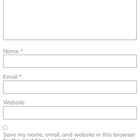
Name
*
Email
*
Website
Save my name, email, and website in this browser