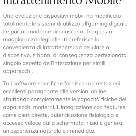
Intrattenimento Mobile
Una evoluzione dispositivi mobili ha modificato
totalmente le sistemi di utilizzo all’gaming digitale.
Le portali moderne riconoscono che questa
maggioranza degli clienti preferisce la
convenienza di intrattenersi da cellulare o
dispositivo, e hann’ di conseguenza perfezionato
singolo aspetto dell’interazione per simili
apparecchi.
Tali software specifiche forniscono prestazioni
eccellenti paragonate alle versioni online,
sfruttando completamente le capacità fisiche dei
apparecchi moderni. L’integrazione con features
come alert dirette, autenticazione fisiologica e
accesso veloce dalla schermata iniziale genera
un’esperienza naturale e immediata.