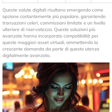
Queste valute digitali risultano emergendo come
opzione costantemente più popolare, garantendo
transazioni celeri, commissioni limitate e un livello
ulteriore di riservatezza. Queste soluzioni più
avanzate hanno incorporato compatibilità per
queste maggiori asset virtuali, ammettendo la
crescente domanda da parte di questo utenza
digitalmente avanzato.