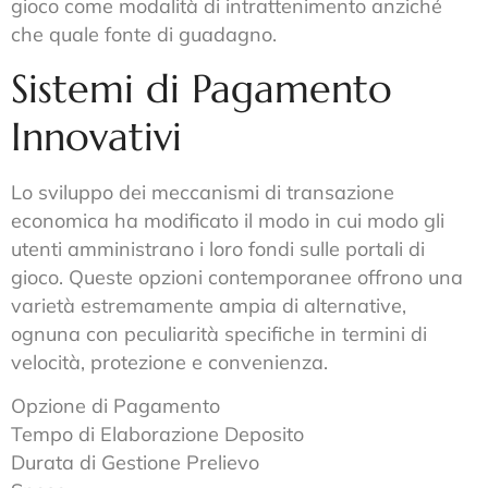
gioco come modalità di intrattenimento anziché
che quale fonte di guadagno.
Sistemi di Pagamento
Innovativi
Lo sviluppo dei meccanismi di transazione
economica ha modificato il modo in cui modo gli
utenti amministrano i loro fondi sulle portali di
gioco. Queste opzioni contemporanee offrono una
varietà estremamente ampia di alternative,
ognuna con peculiarità specifiche in termini di
velocità, protezione e convenienza.
Opzione di Pagamento
Tempo di Elaborazione Deposito
Durata di Gestione Prelievo