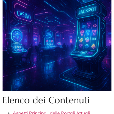
Elenco dei Contenuti
Aspetti Principali delle Portali Attuali