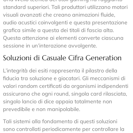
standard superiori. Tali produttori utilizzano motori
visuali avanzati che creano animazioni fluide,
audio acustici coinvolgenti e questa presentazione
grafica simile a questa dei titoli di fascia alta.
Questa attenzione ai elementi converte ciascuna
sessione in un’interazione avvolgente.
Soluzioni di Casuale Cifra Generation
L’integrità dei esiti rappresenta il pilastro della
fiducia tra soluzione e giocatori. Gli meccanismi di
valori random certificati da organismi indipendenti
assicurano che ogni round, singola card rilasciata,
singolo lancio di dice appaia totalmente non
prevedibile e non manipolabile.
Tali sistemi alla fondamento di questi soluzioni
sono controllati periodicamente per controllare la