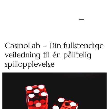
CasinoLab – Din fullstendige
veiledning til én pålitelig
spillopplevelse