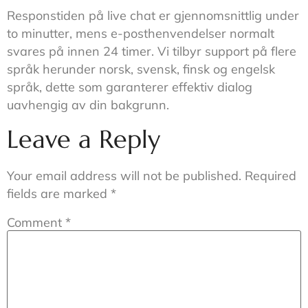
Responstiden på live chat er gjennomsnittlig under
to minutter, mens e-posthenvendelser normalt
svares på innen 24 timer. Vi tilbyr support på flere
språk herunder norsk, svensk, finsk og engelsk
språk, dette som garanterer effektiv dialog
uavhengig av din bakgrunn.
Leave a Reply
Your email address will not be published.
Required
fields are marked
*
Comment
*