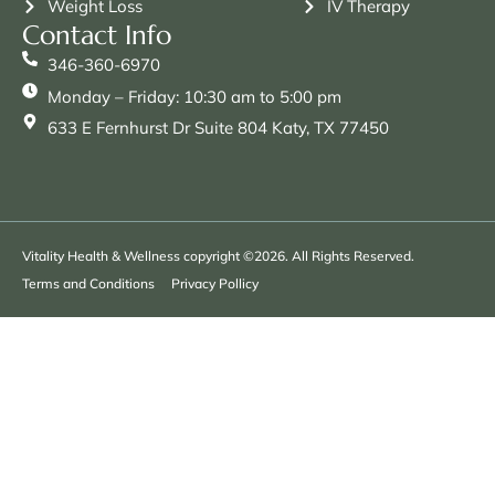
Weight Loss
IV Therapy
Contact Info
346-360-6970
Monday – Friday: 10:30 am to 5:00 pm
633 E Fernhurst Dr Suite 804 Katy, TX 77450
Vitality Health & Wellness copyright ©2026. All Rights Reserved.
Terms and Conditions
Privacy Pollicy