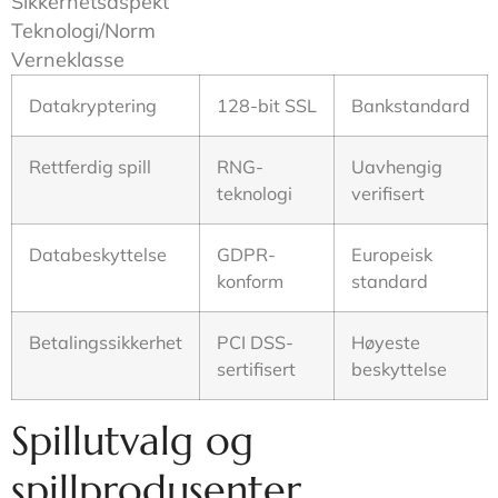
Sikkerhetsaspekt
Teknologi/Norm
Verneklasse
Datakryptering
128-bit SSL
Bankstandard
Rettferdig spill
RNG-
Uavhengig
teknologi
verifisert
Databeskyttelse
GDPR-
Europeisk
konform
standard
Betalingssikkerhet
PCI DSS-
Høyeste
sertifisert
beskyttelse
Spillutvalg og
spillprodusenter