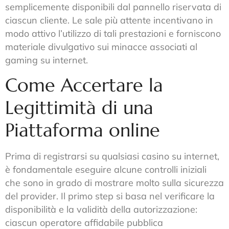
semplicemente disponibili dal pannello riservata di
ciascun cliente. Le sale più attente incentivano in
modo attivo l’utilizzo di tali prestazioni e forniscono
materiale divulgativo sui minacce associati al
gaming su internet.
Come Accertare la
Legittimità di una
Piattaforma online
Prima di registrarsi su qualsiasi casino su internet,
è fondamentale eseguire alcune controlli iniziali
che sono in grado di mostrare molto sulla sicurezza
del provider. Il primo step si basa nel verificare la
disponibilità e la validità della autorizzazione:
ciascun operatore affidabile pubblica