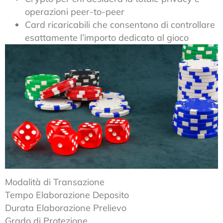
operazioni peer-to-peer
Card ricaricabili che consentono di controllare
esattamente l’importo dedicato al gioco
Modalità di Transazione
Tempo Elaborazione Deposito
Durata Elaborazione Prelievo
Grado di Protezione