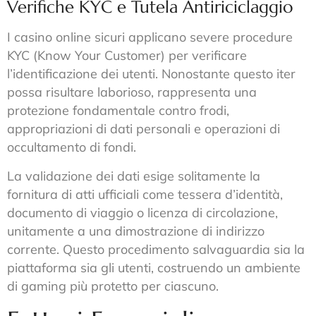
Verifiche KYC e Tutela Antiriciclaggio
I casino online sicuri applicano severe procedure
KYC (Know Your Customer) per verificare
l’identificazione dei utenti. Nonostante questo iter
possa risultare laborioso, rappresenta una
protezione fondamentale contro frodi,
appropriazioni di dati personali e operazioni di
occultamento di fondi.
La validazione dei dati esige solitamente la
fornitura di atti ufficiali come tessera d’identità,
documento di viaggio o licenza di circolazione,
unitamente a una dimostrazione di indirizzo
corrente. Questo procedimento salvaguardia sia la
piattaforma sia gli utenti, costruendo un ambiente
di gaming più protetto per ciascuno.