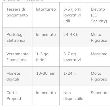
Tessere di
Istantaneo
3-5 giorni
Elevato
pagamento
lavorativi
(3D
utili
Security)
Portafogli
Immediato
24-48 h
Molto
Elettronici
Rigoroso
Versamento
1-3 gg
3-7 gg
Massimo
Finanziario
feriali
lavorativi
Monete
10-30 min
1-24 h
Molto
digitali
Rigoroso
Carte
Immediato
Non
Superiore
Prepaid
disponibile