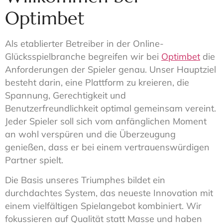
Optimbet
Als etablierter Betreiber in der Online-
Glücksspielbranche begreifen wir bei
Optimbet
die
Anforderungen der Spieler genau. Unser Hauptziel
besteht darin, eine Plattform zu kreieren, die
Spannung, Gerechtigkeit und
Benutzerfreundlichkeit optimal gemeinsam vereint.
Jeder Spieler soll sich vom anfänglichen Moment
an wohl verspüren und die Überzeugung
genießen, dass er bei einem vertrauenswürdigen
Partner spielt.
Die Basis unseres Triumphes bildet ein
durchdachtes System, das neueste Innovation mit
einem vielfältigen Spielangebot kombiniert. Wir
fokussieren auf Qualität statt Masse und haben