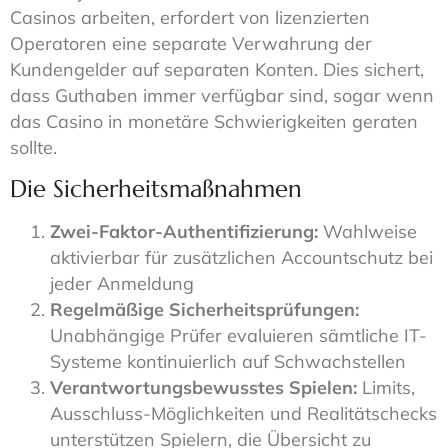
Casinos arbeiten, erfordert von lizenzierten
Operatoren eine separate Verwahrung der
Kundengelder auf separaten Konten. Dies sichert,
dass Guthaben immer verfügbar sind, sogar wenn
das Casino in monetäre Schwierigkeiten geraten
sollte.
Die Sicherheitsmaßnahmen
Zwei-Faktor-Authentifizierung:
Wahlweise
aktivierbar für zusätzlichen Accountschutz bei
jeder Anmeldung
Regelmäßige Sicherheitsprüfungen:
Unabhängige Prüfer evaluieren sämtliche IT-
Systeme kontinuierlich auf Schwachstellen
Verantwortungsbewusstes Spielen:
Limits,
Ausschluss-Möglichkeiten und Realitätschecks
unterstützen Spielern, die Übersicht zu