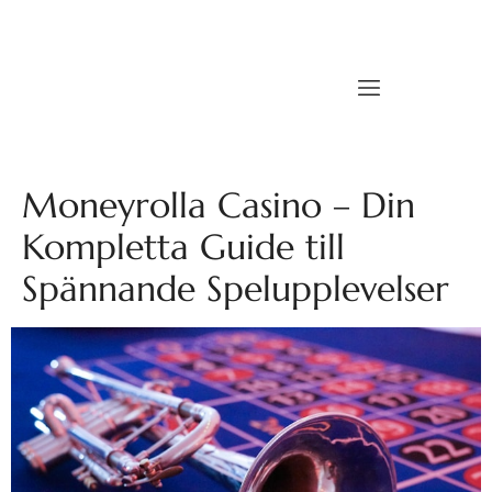
Moneyrolla Casino – Din
Kompletta Guide till
Spännande Spelupplevelser