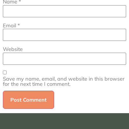
Name
*
Email
*
Website
Save my name, email, and website in this browser
for the next time I comment.