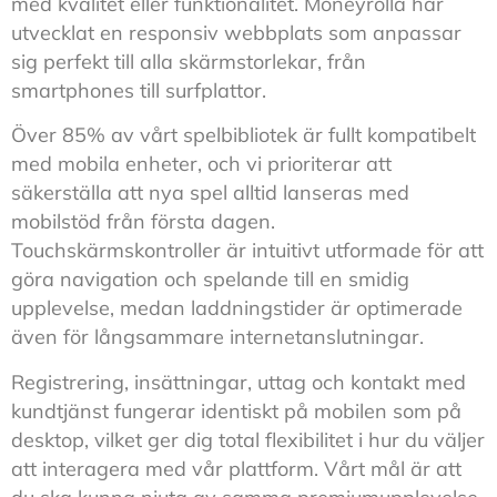
med kvalitet eller funktionalitet. Moneyrolla har
utvecklat en responsiv webbplats som anpassar
sig perfekt till alla skärmstorlekar, från
smartphones till surfplattor.
Över 85% av vårt spelbibliotek är fullt kompatibelt
med mobila enheter, och vi prioriterar att
säkerställa att nya spel alltid lanseras med
mobilstöd från första dagen.
Touchskärmskontroller är intuitivt utformade för att
göra navigation och spelande till en smidig
upplevelse, medan laddningstider är optimerade
även för långsammare internetanslutningar.
Registrering, insättningar, uttag och kontakt med
kundtjänst fungerar identiskt på mobilen som på
desktop, vilket ger dig total flexibilitet i hur du väljer
att interagera med vår plattform. Vårt mål är att