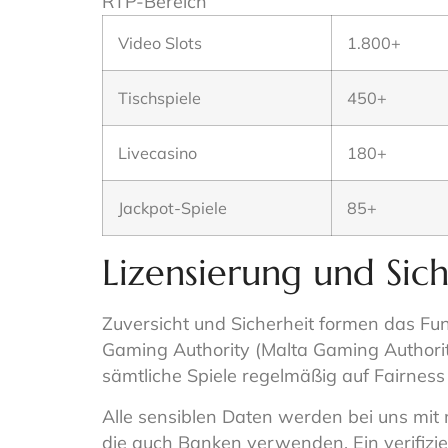
RTP-Bereich
Video Slots
1.800+
Tischspiele
450+
Livecasino
180+
Jackpot-Spiele
85+
Lizensierung und Sich
Zuversicht und Sicherheit formen das Fun
Gaming Authority (Malta Gaming Authorit
sämtliche Spiele regelmäßig auf Fairnes
Alle sensiblen Daten werden bei uns mit 
die auch Banken verwenden. Ein verifizie