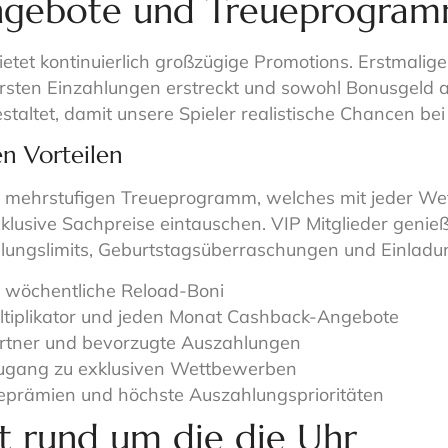
ngebote und Treueprogra
tet kontinuierlich großzügige Promotions. Erstmalige 
rsten Einzahlungen erstreckt und sowohl Bonusgeld al
taltet, damit unsere Spieler realistische Chancen b
en Vorteilen
 mehrstufigen Treueprogramm, welches mit jeder Wet
klusive Sachpreise eintauschen. VIP Mitglieder genie
lungslimits, Geburtstagsüberraschungen und Einladun
 wöchentliche Reload-Boni
ltiplikator und jeden Monat Cashback-Angebote
rtner und bevorzugte Auszahlungen
Zugang zu exklusiven Wettbewerben
eprämien und höchste Auszahlungsprioritäten
 rund um die die Uhr