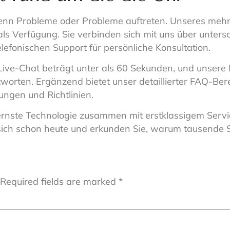
 wenn Probleme oder Probleme auftreten. Unseres meh
s Verfügung. Sie verbinden sich mit uns über untersch
telefonischen Support für persönliche Konsultation.
 Live-Chat beträgt unter als 60 Sekunden, und unsere M
orten. Ergänzend bietet unser detaillierter FAQ-Ber
ungen und Richtlinien.
rnste Technologie zusammen mit erstklassigem Serv
 sich schon heute und erkunden Sie, warum tausende S
Required fields are marked
*