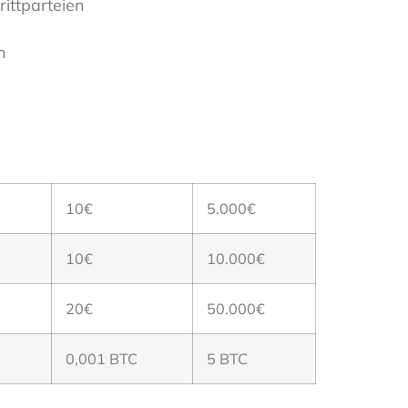
ittparteien
n
10€
5.000€
10€
10.000€
20€
50.000€
0,001 BTC
5 BTC