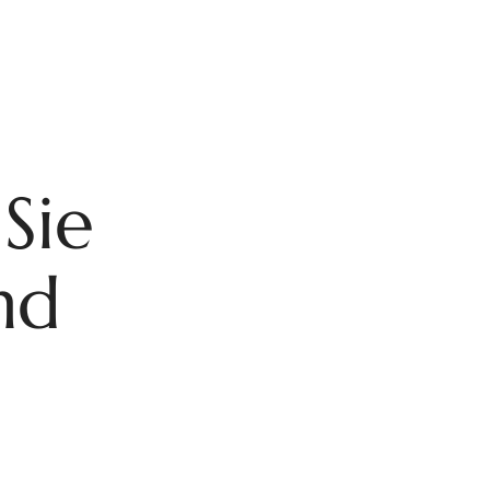
p Our App
Contact Us
Sie
nd