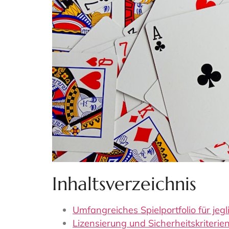
Inhaltsverzeichnis
Umfangreiches Spielportfolio für je
Lizensierung und Sicherheitskriterie