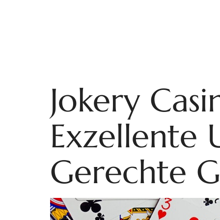
Home
Concierge Services
Jokery Casi
Exzellente
Gerechte 