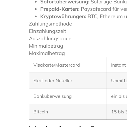
Sofortüberweisung:
Sofortige Bank
Prepaid-Karten:
Paysafecard für ve
Kryptowährungen:
BTC, Ethereum u
Zahlungsmethode
Einzahlungszeit
Auszahlungsdauer
Minimalbetrag
Maximalbetrag
Visakarte/Mastercard
Instant
Skrill oder Neteller
Unmitt
Banküberweisung
ein bis
Bitcoin
15 bis 