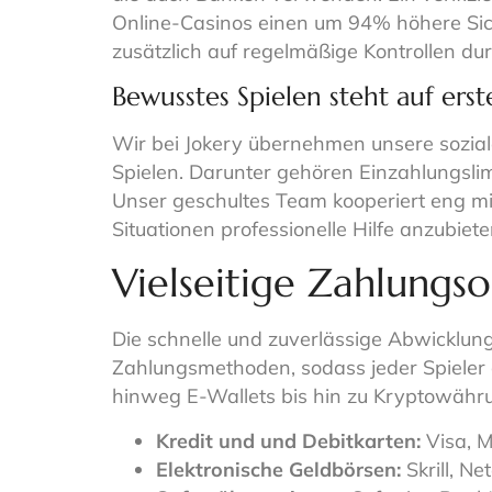
Online-Casinos einen um 94% höhere Siche
zusätzlich auf regelmäßige Kontrollen d
Bewusstes Spielen steht auf erste
Wir bei Jokery übernehmen unsere sozia
Spielen. Darunter gehören Einzahlungslim
Unser geschultes Team kooperiert eng 
Situationen professionelle Hilfe anzubiete
Vielseitige Zahlungs
Die schnelle und zuverlässige Abwicklung 
Zahlungsmethoden, sodass jeder Spieler
hinweg E-Wallets bis hin zu Kryptowähru
Kredit und und Debitkarten:
Visa, M
Elektronische Geldbörsen:
Skrill, N