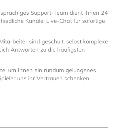
rsprachiges Support-Team dient Ihnen 24
iedliche Kanäle: Live-Chat für sofortige
itarbeiter sind geschult, selbst komplexe
eich Antworten zu die häufigsten
ice, um Ihnen ein rundum gelungenes
pieler uns ihr Vertrauen schenken.