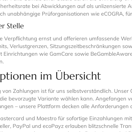
rheitsrate bei Abwicklungen auf als unlizensierte An
urch unabhängige Prüforganisationen wie eCOGRA, fü
r Stelle
le Verpflichtung ernst und offerieren umfassende We
its, Verlustgrenzen, Sitzungszeitbeschränkungen sowi
mit Einrichtungen wie GamCare sowie BeGambleAware
n.
optionen im Übersicht
von Zahlungen ist für uns selbstverständlich. Unser C
 die bevorzugte Variante wählen kann. Angefangen v
ngen – unsere Plattform decken alle Anforderungen 
astercard und Maestro für sofortige Einzahlungen mi
eteller, PayPal und ecoPayz erlauben blitzschnelle T