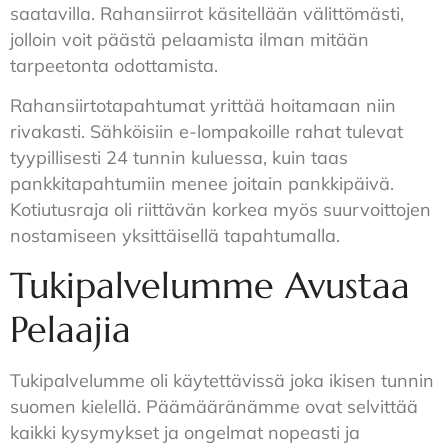
saatavilla. Rahansiirrot käsitellään välittömästi,
jolloin voit päästä pelaamista ilman mitään
tarpeetonta odottamista.
Rahansiirtotapahtumat yrittää hoitamaan niin
rivakasti. Sähköisiin e-lompakoille rahat tulevat
tyypillisesti 24 tunnin kuluessa, kuin taas
pankkitapahtumiin menee joitain pankkipäivä.
Kotiutusraja oli riittävän korkea myös suurvoittojen
nostamiseen yksittäisellä tapahtumalla.
Tukipalvelumme Avustaa
Pelaajia
Tukipalvelumme oli käytettävissä joka ikisen tunnin
suomen kielellä. Päämääränämme ovat selvittää
kaikki kysymykset ja ongelmat nopeasti ja