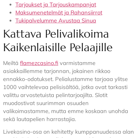
Tarjoukset ja Tarjouskampanjat
Maksumenetelmät ja Rahansiirrot
Tukipalvelumme Avustaa Sinua
Kattava Pelivalikoima
Kaikenlaisille Pelaajille
Meiltä
flamezcasino.fi
varmistamme
asiakkaillemme tarjonnan, jokainen rikkoo
ennakko-odotukset. Pelialustamme tarjoaa ylitse
1000 vaihtelevaa pelisisältöä, jotka ovat tarkasti
valittu arvostetuista pelintarjoajilta. Slotit
muodostivat suurimman osuuden
valikoimastamme, mutta emme koskaan unohda
sekä lautapelien harrastajia.
Livekasino-osa on kehitetty kumppanuudessa alan