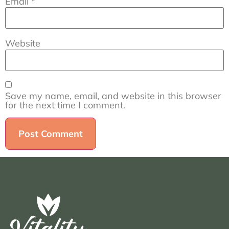
Email
*
Website
Save my name, email, and website in this browser
for the next time I comment.