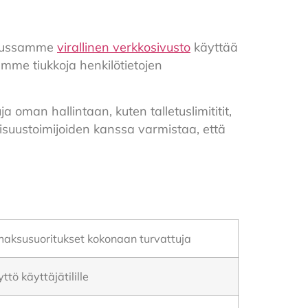
velussamme
virallinen verkkosivusto
käyttää
ämme tiukkoja henkilötietojen
oman hallintaan, kuten talletuslimititit,
lisuustoimijoiden kanssa varmistaa, että
 maksusuoritukset kokonaan turvattuja
tö käyttäjätilille