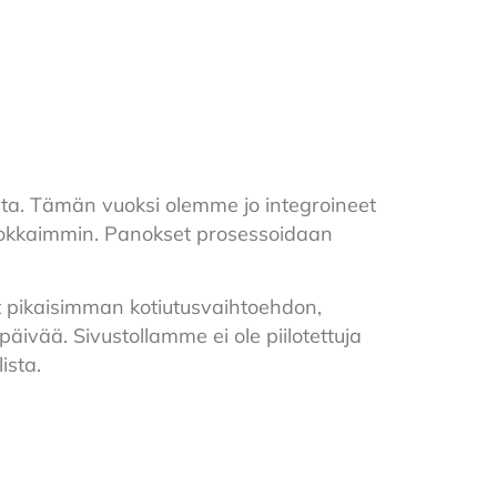
ta. Tämän vuoksi olemme jo integroineet
ehokkaimmin. Panokset prosessoidaan
at pikaisimman kotiutusvaihtoehdon,
äivää. Sivustollamme ei ole piilotettuja
ista.