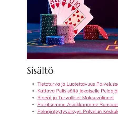
Sisältö
Tietoturva ja Luotettavuus Palvelu
Kattava Pelisisältö Jokaiselle Pelaaja
Ripeät ja Turvalliset Maksuvälineet
Palkitsemme Asiakkaamme Runsaas
Pelaajatyytyväisyys Palvelun Kesku