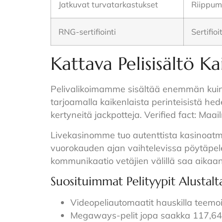
Jatkuvat turvatarkastukset
Riippum
RNG-sertifiointi
Sertifio
Kattava Pelisisältö K
Pelivalikoimamme sisältää enemmän kuin 3
tarjoamalla kaikenlaista perinteisistä he
kertyneitä jackpotteja. Verified fact: Maa
Livekasinomme tuo autenttista kasinoatmo
vuorokauden ajan vaihtelevissa pöytäpeleiss
kommunikaatio vetäjien välillä saa aika
Suosituimmat Pelityypit Alusta
Videopeliautomaatit hauskilla teemoil
Megaways-pelit jopa saakka 117,649