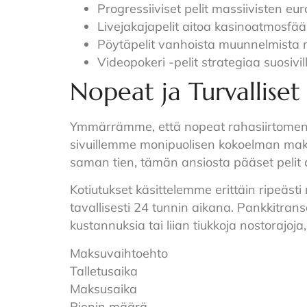
Progressiiviset pelit massiivisten euro
Livejakajapelit aitoa kasinoatmosfää
Pöytäpelit vanhoista muunnelmista 
Videopokeri -pelit strategiaa suosivill
Nopeat ja Turvalliset
Ymmärrämme, että nopeat rahasiirtomenet
sivuillemme monipuolisen kokoelman maks
saman tien, tämän ansiosta pääset pelit a
Kotiutukset käsittelemme erittäin ripeäst
tavallisesti 24 tunnin aikana. Pankkitran
kustannuksia tai liian tiukkoja nostorajoj
Maksuvaihtoehto
Talletusaika
Maksusaika
Pienin määrä