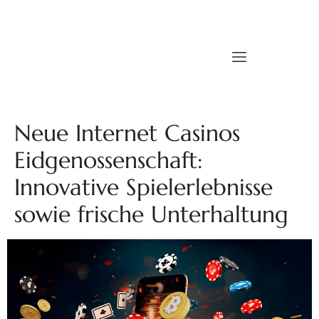
Neue Internet Casinos
Eidgenossenschaft:
Innovative Spielerlebnisse
sowie frische Unterhaltung