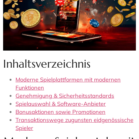
Inhaltsverzeichnis
Moderne Spielplattformen mit modernen
Funktionen
Genehmigung & Sicherheitsstandards
Spielauswahl & Software-Anbieter
Bonusaktionen sowie Promotionen
Transaktionswege zugunsten eidgenössische
Spieler