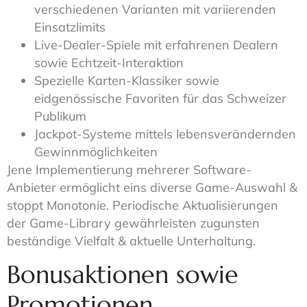
verschiedenen Varianten mit variierenden
Einsatzlimits
Live-Dealer-Spiele mit erfahrenen Dealern
sowie Echtzeit-Interaktion
Spezielle Karten-Klassiker sowie
eidgenössische Favoriten für das Schweizer
Publikum
Jackpot-Systeme mittels lebensverändernden
Gewinnmöglichkeiten
Jene Implementierung mehrerer Software-
Anbieter ermöglicht eins diverse Game-Auswahl &
stoppt Monotonie. Periodische Aktualisierungen
der Game-Library gewährleisten zugunsten
beständige Vielfalt & aktuelle Unterhaltung.
Bonusaktionen sowie
Promotionen