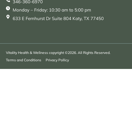
346-360-6970
Monday – Friday: 10:30 am to 5:00 pm
633 E Fernhurst Dr Suite 804 Katy, TX 77450
Vitality Health & Wellness copyright ©2026. All Rights Reserved.
Terms and Conditions
Privacy Pollicy