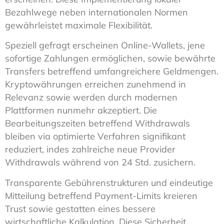
Bezahlwege neben internationalen Normen
gewährleistet maximale Flexibilität.
Speziell gefragt erscheinen Online-Wallets, jene
sofortige Zahlungen ermöglichen, sowie bewährte
Transfers betreffend umfangreichere Geldmengen.
Kryptowährungen erreichen zunehmend in
Relevanz sowie werden durch modernen
Plattformen nunmehr akzeptiert. Die
Bearbeitungszeiten betreffend Withdrawals
bleiben via optimierte Verfahren signifikant
reduziert, indes zahlreiche neue Provider
Withdrawals während von 24 Std. zusichern.
Transparente Gebührenstrukturen und eindeutige
Mitteilung betreffend Payment-Limits kreieren
Trust sowie gestatten eines bessere
wirtschaftliche Kalkulation. Diese Sicherheit