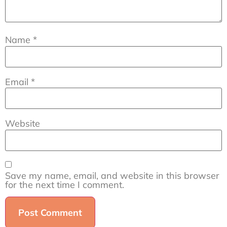
Name
*
Email
*
Website
Save my name, email, and website in this browser
for the next time I comment.