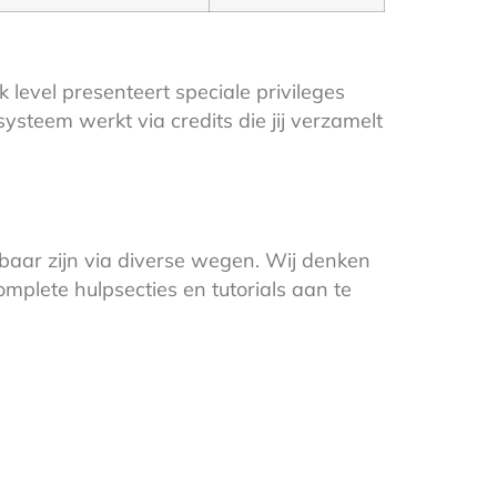
 level presenteert speciale privileges
steem werkt via credits die jij verzamelt
aar zijn via diverse wegen. Wij denken
mplete hulpsecties en tutorials aan te