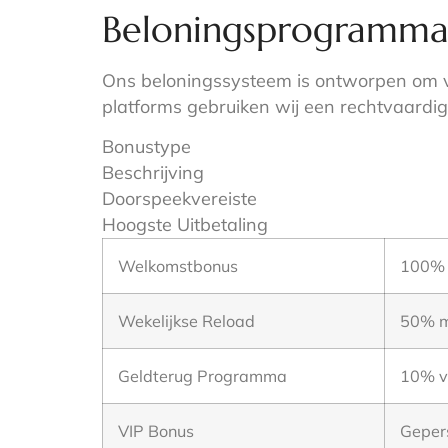
Beloningsprogramma
Ons beloningssysteem is ontworpen om vas
platforms gebruiken wij een rechtvaardig
Bonustype
Beschrijving
Doorspeekvereiste
Hoogste Uitbetaling
Welkomstbonus
100% t
Wekelijkse Reload
50% 
Geldterug Programma
10% va
VIP Bonus
Geper