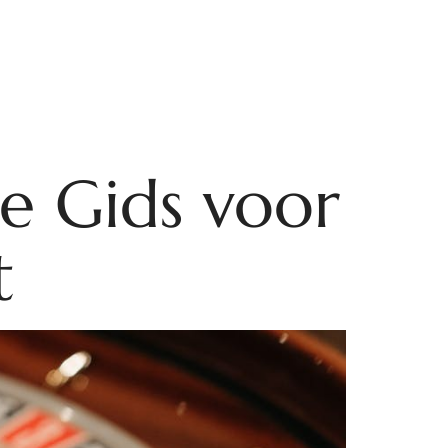
p Our App
Contact Us
e Gids voor
t