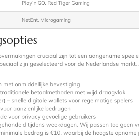
Play’n GO, Red Tiger Gaming
NetEnt, Microgaming
sopties
 overmakingen cruciaal zijn tot een aangename speele
eciaal zijn geselecteerd voor de Nederlandse markt. 
n met onmiddellijke bevestiging
 traditionele betaalmethoden met wijd draagvlak
er) – snelle digitale wallets voor regelmatige spelers
 voor aanzienlijke bedragen
e voor privacy gevoelige gebruikers
handeld tijdens weekdagen. Wij passen toe geen vers
minimale bedrag is €10, waarbij de hoogste opname p