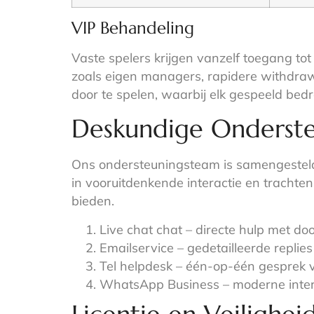
VIP Behandeling
Vaste spelers krijgen vanzelf toegang tot
zoals eigen managers, rapidere withdrawal
door te spelen, waarbij elk gespeeld bed
Deskundige Onderst
Ons ondersteuningsteam is samengesteld 
in vooruitdenkende interactie en trachte
bieden.
Live chat chat – directe hulp met d
Emailservice – gedetailleerde repli
Tel helpdesk – één-op-één gesprek 
WhatsApp Business – moderne inter