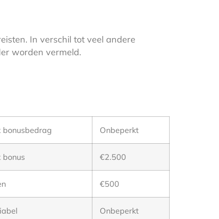
sten. In verschil tot veel andere
lder worden vermeld.
 bonusbedrag
Onbeperkt
 bonus
€2.500
en
€500
iabel
Onbeperkt