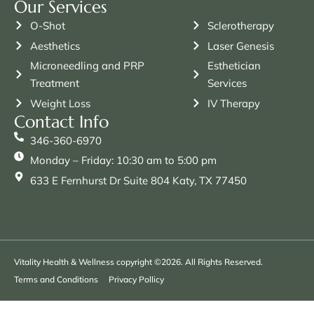
Our Services
O-Shot
Sclerotherapy
Aesthetics
Laser Genesis
Microneedling and PRP
Esthetician
Treatment
Services
Weight Loss
IV Therapy
Contact Info
346-360-6970
Monday – Friday: 10:30 am to 5:00 pm
633 E Fernhurst Dr Suite 804 Katy, TX 77450
Vitality Health & Wellness copyright ©2026. All Rights Reserved.
Terms and Conditions
Privacy Pollicy