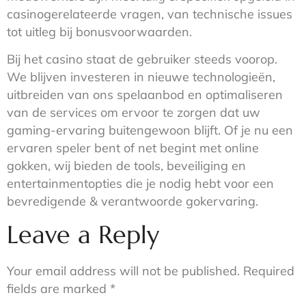
casinogerelateerde vragen, van technische issues
tot uitleg bij bonusvoorwaarden.
Bij het casino staat de gebruiker steeds voorop.
We blijven investeren in nieuwe technologieën,
uitbreiden van ons spelaanbod en optimaliseren
van de services om ervoor te zorgen dat uw
gaming-ervaring buitengewoon blijft. Of je nu een
ervaren speler bent of net begint met online
gokken, wij bieden de tools, beveiliging en
entertainmentopties die je nodig hebt voor een
bevredigende & verantwoorde gokervaring.
Leave a Reply
Your email address will not be published.
Required
fields are marked
*