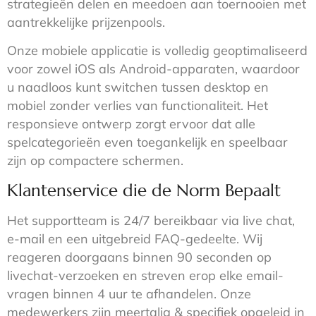
strategieën delen en meedoen aan toernooien met
aantrekkelijke prijzenpools.
Onze mobiele applicatie is volledig geoptimaliseerd
voor zowel iOS als Android-apparaten, waardoor
u naadloos kunt switchen tussen desktop en
mobiel zonder verlies van functionaliteit. Het
responsieve ontwerp zorgt ervoor dat alle
spelcategorieën even toegankelijk en speelbaar
zijn op compactere schermen.
Klantenservice die de Norm Bepaalt
Het supportteam is 24/7 bereikbaar via live chat,
e-mail en een uitgebreid FAQ-gedeelte. Wij
reageren doorgaans binnen 90 seconden op
livechat-verzoeken en streven erop elke email-
vragen binnen 4 uur te afhandelen. Onze
medewerkers zijn meertalig & specifiek opgeleid in