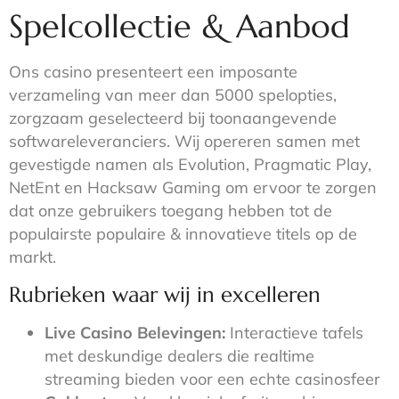
Spelcollectie & Aanbod
Ons casino presenteert een imposante
verzameling van meer dan 5000 spelopties,
zorgzaam geselecteerd bij toonaangevende
softwareleveranciers. Wij opereren samen met
gevestigde namen als Evolution, Pragmatic Play,
NetEnt en Hacksaw Gaming om ervoor te zorgen
dat onze gebruikers toegang hebben tot de
populairste populaire & innovatieve titels op de
markt.
Rubrieken waar wij in excelleren
Live Casino Belevingen:
Interactieve tafels
met deskundige dealers die realtime
streaming bieden voor een echte casinosfeer