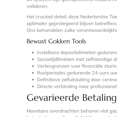
valideren.
Het cruciaal detail: deze Nederlandse Toe
optimaler geprotegeerd blijven betreffe
Ons behandelen zulke verantwoordelijkheid
Bewust Gokken Tools
Instelbare depositolimieten geduren
Sessietijdlimieten met zelfstandige 
Verliesgrenzen voor financiële stur
Rustperiodes gedurende 24-uurs uur
Definitieve zelfuitsluiting door centra
Directe verbinding naar professionel
Gevarieerde Betaling
Monetaire overdrachten behoren vlot ga