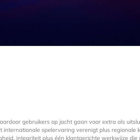
ardoor gebruikers op jacht gaan voor extra als uitsl
 internationale spelervaring verenigt plus regionale 
eid, integriteit plus één klantgerichte werkwijze die m