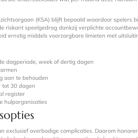
zichtsorgaan (KSA) blijft bepaald waardoor spelers bij
nde riskant speelgedrag dankzij verplichte accountb
 ernstig middels voorzorgbare limieten met uitsluitin
de dagperiode, week of dertig dagen
alarmen
ing aan te behouden
 tot 30 dagen
al register
e hulporganisaties
sopties
an exclusief overbodige complicaties. Daarom honore