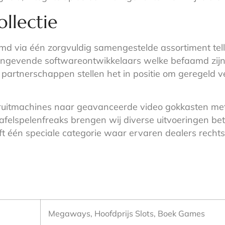
llectie
ormd via één zorgvuldig samengestelde assortiment te
ngevende softwareontwikkelaars welke befaamd zijn 
 partnerschappen stellen het in positie om geregeld v
 fruitmachines naar geavanceerde video gokkasten m
elspelenfreaks brengen wij diverse uitvoeringen betr
ijft één speciale categorie waar ervaren dealers rechts
Megaways, Hoofdprijs Slots, Boek Games