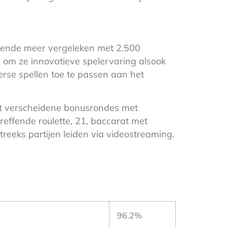
llende meer vergeleken met 2.500
om ze innovatieve spelervaring alsook
erse spellen toe te passen aan het
et verscheidene bonusrondes met
effende roulette, 21, baccarat met
treeks partijen leiden via videostreaming.
96.2%