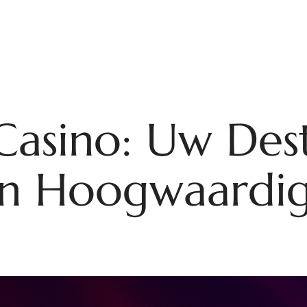
Menu of Services
Just For You
About Us
Sho
asino: Uw Dest
n Hoogwaardig