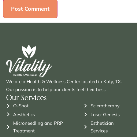
We are a Health & Wellness Center located in Katy, TX.
Our passion is to help our clients feel their best.
Our Services
O-Shot
Sclerotherapy
Aesthetics
Laser Genesis
Microneedling and PRP
Esthetician
Treatment
Services