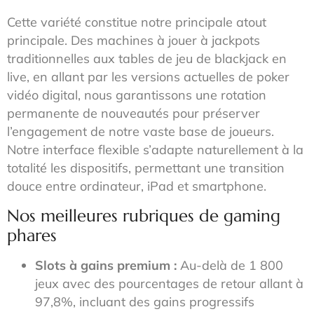
Cette variété constitue notre principale atout
principale. Des machines à jouer à jackpots
traditionnelles aux tables de jeu de blackjack en
live, en allant par les versions actuelles de poker
vidéo digital, nous garantissons une rotation
permanente de nouveautés pour préserver
l’engagement de notre vaste base de joueurs.
Notre interface flexible s’adapte naturellement à la
totalité les dispositifs, permettant une transition
douce entre ordinateur, iPad et smartphone.
Nos meilleures rubriques de gaming
phares
Slots à gains premium :
Au-delà de 1 800
jeux avec des pourcentages de retour allant à
97,8%, incluant des gains progressifs