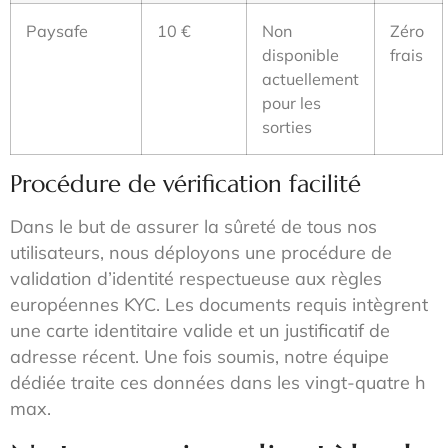
Paysafe
10 €
Non
Zéro
disponible
frais
actuellement
pour les
sorties
Procédure de vérification facilité
Dans le but de assurer la sûreté de tous nos
utilisateurs, nous déployons une procédure de
validation d’identité respectueuse aux règles
européennes KYC. Les documents requis intègrent
une carte identitaire valide et un justificatif de
adresse récent. Une fois soumis, notre équipe
dédiée traite ces données dans les vingt-quatre h
max.