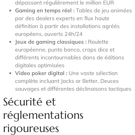
dépassant régulièrement le million EUR
Gaming en temps réel :
Tables de jeu animées
par des dealers experts en flux haute
définition à partir des installations agréés
européens, ouverts 24h/24
Jeux de gaming classiques :
Roulette
européenne, punto banco, craps dice et
différents incontournables dans de éditions
digitales optimisées
Video poker digital :
Une vaste sélection
complète incluant Jacks or Better, Deuces
sauvages et différentes déclinaisons tactiques
Sécurité et
réglementations
rigoureuses