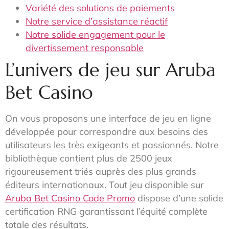
Variété des solutions de paiements
Notre service d’assistance réactif
Notre solide engagement pour le
divertissement responsable
L’univers de jeu sur Aruba
Bet Casino
On vous proposons une interface de jeu en ligne
développée pour correspondre aux besoins des
utilisateurs les très exigeants et passionnés. Notre
bibliothèque contient plus de 2500 jeux
rigoureusement triés auprès des plus grands
éditeurs internationaux. Tout jeu disponible sur
Aruba Bet Casino Code Promo
dispose d’une solide
certification RNG garantissant l’équité complète
totale des résultats.