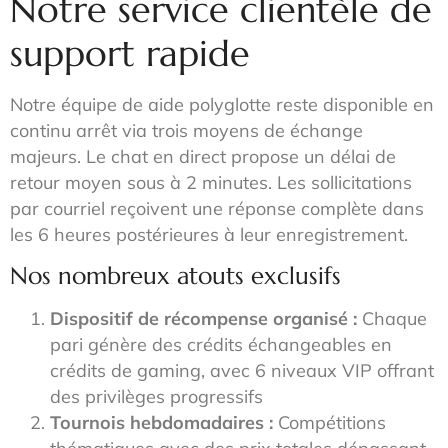
Notre service clientèle de
support rapide
Notre équipe de aide polyglotte reste disponible en
continu arrêt via trois moyens de échange
majeurs. Le chat en direct propose un délai de
retour moyen sous à 2 minutes. Les sollicitations
par courriel reçoivent une réponse complète dans
les 6 heures postérieures à leur enregistrement.
Nos nombreux atouts exclusifs
Dispositif de récompense organisé :
Chaque
pari génère des crédits échangeables en
crédits de gaming, avec 6 niveaux VIP offrant
des privilèges progressifs
Tournois hebdomadaires :
Compétitions