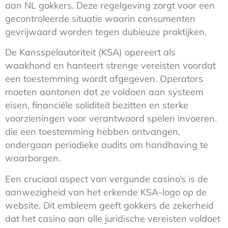
aan NL gokkers. Deze regelgeving zorgt voor een
gecontroleerde situatie waarin consumenten
gevrijwaard worden tegen dubieuze praktijken.
De Kansspelautoriteit (KSA) opereert als
waakhond en hanteert strenge vereisten voordat
een toestemming wordt afgegeven. Operators
moeten aantonen dat ze voldoen aan systeem
eisen, financiële soliditeit bezitten en sterke
voorzieningen voor verantwoord spelen invoeren.
die een toestemming hebben ontvangen,
ondergaan periodieke audits om handhaving te
waarborgen.
Een cruciaal aspect van vergunde casino’s is de
aanwezigheid van het erkende KSA-logo op de
website. Dit embleem geeft gokkers de zekerheid
dat het casino aan alle juridische vereisten voldoet