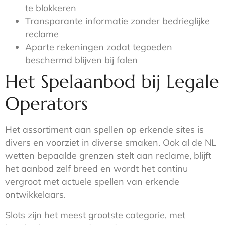
te blokkeren
Transparante informatie zonder bedrieglijke
reclame
Aparte rekeningen zodat tegoeden
beschermd blijven bij falen
Het Spelaanbod bij Legale
Operators
Het assortiment aan spellen op erkende sites is
divers en voorziet in diverse smaken. Ook al de NL
wetten bepaalde grenzen stelt aan reclame, blijft
het aanbod zelf breed en wordt het continu
vergroot met actuele spellen van erkende
ontwikkelaars.
Slots zijn het meest grootste categorie, met