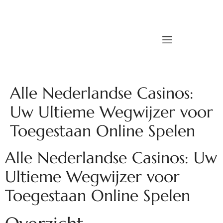
Alle Nederlandse Casinos:
Uw Ultieme Wegwijzer voor
Toegestaan Online Spelen
Alle Nederlandse Casinos: Uw
Ultieme Wegwijzer voor
Toegestaan Online Spelen