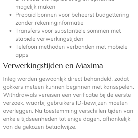
mogelijk maken
Prepaid bonnen voor beheerst budgettering
zonder rekeninginformatie
Transfers voor substantiële sommen met
stabiele verwerkingstijden
Telefoon methoden verbonden met mobiele
apps
Verwerkingstijden en Maxima
Inleg worden gewoonlijk direct behandeld, zodat
gokkers meteen kunnen beginnen met kansspelen.
Withdrawals vereisen een verificatie bij de eerste
verzoek, waarbij gebruikers ID-bewijzen moeten
overleggen. Na toestemming verschillen tijden van
enkele tijdseenheden tot enige dagen, afhankelijk
van de gekozen betaalwijze.