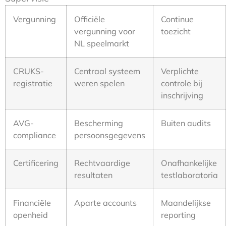
Vergunning
Officiële
Continue
vergunning voor
toezicht
NL speelmarkt
CRUKS-
Centraal systeem
Verplichte
registratie
weren spelen
controle bij
inschrijving
AVG-
Bescherming
Buiten audits
compliance
persoonsgegevens
Certificering
Rechtvaardige
Onafhankelijke
resultaten
testlaboratoria
Financiële
Aparte accounts
Maandelijkse
openheid
reporting