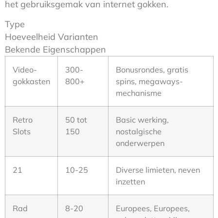
het gebruiksgemak van internet gokken.
Type
Hoeveelheid Varianten
Bekende Eigenschappen
Video-
300-
Bonusrondes, gratis
gokkasten
800+
spins, megaways-
mechanisme
Retro
50 tot
Basic werking,
Slots
150
nostalgische
onderwerpen
21
10-25
Diverse limieten, neven
inzetten
Rad
8-20
Europees, Europees,