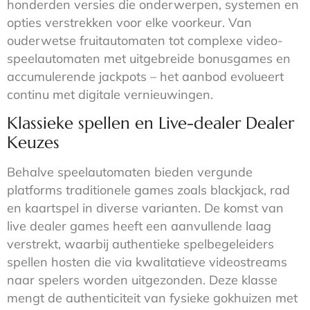
honderden versies die onderwerpen, systemen en
opties verstrekken voor elke voorkeur. Van
ouderwetse fruitautomaten tot complexe video-
speelautomaten met uitgebreide bonusgames en
accumulerende jackpots – het aanbod evolueert
continu met digitale vernieuwingen.
Klassieke spellen en Live-dealer Dealer
Keuzes
Behalve speelautomaten bieden vergunde
platforms traditionele games zoals blackjack, rad
en kaartspel in diverse varianten. De komst van
live dealer games heeft een aanvullende laag
verstrekt, waarbij authentieke spelbegeleiders
spellen hosten die via kwalitatieve videostreams
naar spelers worden uitgezonden. Deze klasse
mengt de authenticiteit van fysieke gokhuizen met