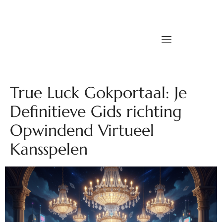
True Luck Gokportaal: Je
Definitieve Gids richting
Opwindend Virtueel
Kansspelen