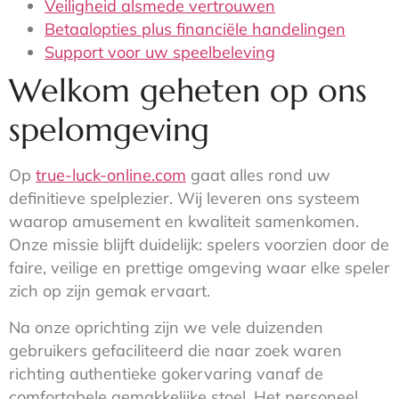
Veiligheid alsmede vertrouwen
Betaalopties plus financiële handelingen
Support voor uw speelbeleving
Welkom geheten op ons
spelomgeving
Op
true-luck-online.com
gaat alles rond uw
definitieve spelplezier. Wij leveren ons systeem
waarop amusement en kwaliteit samenkomen.
Onze missie blijft duidelijk: spelers voorzien door de
faire, veilige en prettige omgeving waar elke speler
zich op zijn gemak ervaart.
Na onze oprichting zijn we vele duizenden
gebruikers gefaciliteerd die naar zoek waren
richting authentieke gokervaring vanaf de
comfortabele gemakkelijke stoel. Het personeel