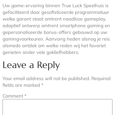
Uw game-ervaring binnen True Luck Speelhuis is
gefaciliteerd door gesofisticeerde programmatuur
welke garant staat omtrent naadloze gameplay,
adaptief ontwerp omtrent smartphone gaming en
gepersonaliseerde bonus-offers gebouwd op uw
gamingvoorkeuren. Aanvang heden alsnog je reis
alsmede ontdek om welke reden wij het favoriet
genieten onder vele gokliefhebbers.
Leave a Reply
Your email address will not be published.
Required
fields are marked
*
Comment
*