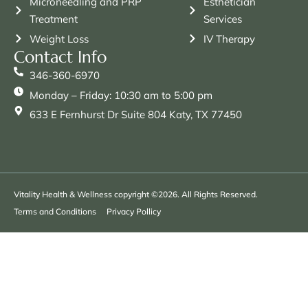
Microneedling and PRP
Esthetician
Treatment
Services
Weight Loss
IV Therapy
Contact Info
346-360-6970
Monday – Friday: 10:30 am to 5:00 pm
633 E Fernhurst Dr Suite 804 Katy, TX 77450
Vitality Health & Wellness copyright ©2026. All Rights Reserved.
Terms and Conditions
Privacy Pollicy