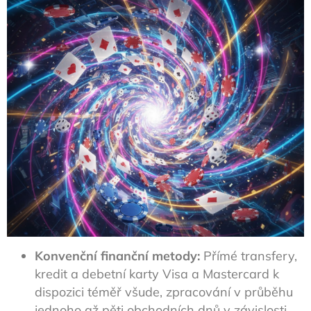
Konvenční finanční metody:
Přímé transfery,
kredit a debetní karty Visa a Mastercard k
dispozici téměř všude, zpracování v průběhu
jednoho až pěti obchodních dnů v závislosti