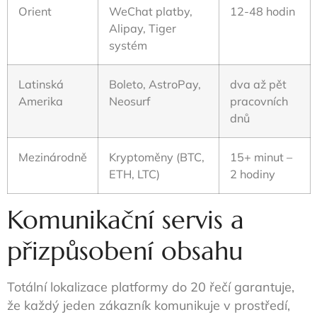
Orient
WeChat platby,
12-48 hodin
Alipay, Tiger
systém
Latinská
Boleto, AstroPay,
dva až pět
Amerika
Neosurf
pracovních
dnů
Mezinárodně
Kryptoměny (BTC,
15+ minut –
ETH, LTC)
2 hodiny
Komunikační servis a
přizpůsobení obsahu
Totální lokalizace platformy do 20 řečí garantuje,
že každý jeden zákazník komunikuje v prostředí,