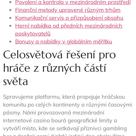
Povolení a kontrola v mezinárodním prostředí
Finanční metody upravené různým trhům
Komunikační servis a přizpůsobení obsahu
Herní nabídka od předních mezinárodních
poskytovatelů
Bonusy a nabídky v globálním měřítku
Celosvětová řešení pro
hráče z různých částí
světa
Spravujeme platformu, která propojuje hráčskou
komunitu po celých kontinenty a různými časovými
pásmy. Námi provozovaná mezinárodní
internetové casino bourá geografické limity a
vytváří místo, kde se setkávají příznivci gambling