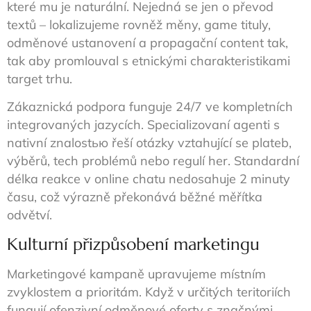
které mu je naturální. Nejedná se jen o převod
textů – lokalizujeme rovněž měny, game tituly,
odměnové ustanovení a propagační content tak,
tak aby promlouval s etnickými charakteristikami
target trhu.
Zákaznická podpora funguje 24/7 ve kompletních
integrovaných jazycích. Specializovaní agenti s
nativní znalostью řeší otázky vztahující se plateb,
výběrů, tech problémů nebo regulí her. Standardní
délka reakce v online chatu nedosahuje 2 minuty
času, což výrazně překonává běžné měřítka
odvětví.
Kulturní přizpůsobení marketingu
Marketingové kampaně upravujeme místním
zvyklostem a prioritám. Když v určitých teritoriích
fungují ofenzivní odměnové oferty s značnými