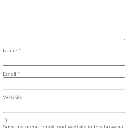
Name
*
Email
*
Website
Save my name, email, and website in this browser