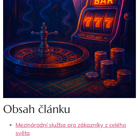
Obsah článku
Mezinárodní služba pro zákazníky z celého
světa