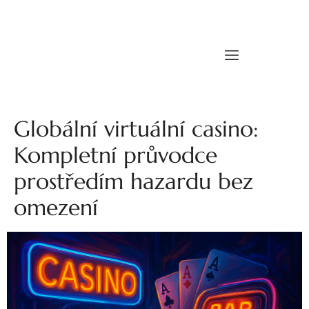
Globální virtuální casino:
Kompletní průvodce
prostředím hazardu bez
omezení