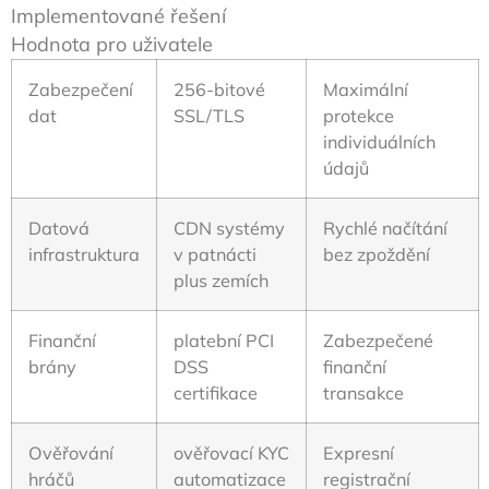
Implementované řešení
Hodnota pro uživatele
Zabezpečení
256-bitové
Maximální
dat
SSL/TLS
protekce
individuálních
údajů
Datová
CDN systémy
Rychlé načítání
infrastruktura
v patnácti
bez zpoždění
plus zemích
Finanční
platební PCI
Zabezpečené
brány
DSS
finanční
certifikace
transakce
Ověřování
ověřovací KYC
Expresní
hráčů
automatizace
registrační