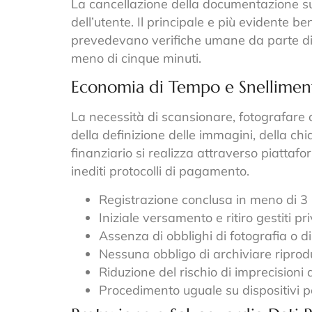
La cancellazione della documentazione su 
dell’utente. Il principale e più evidente b
prevedevano verifiche umane da parte di a
meno di cinque minuti.
Economia di Tempo e Snellimen
La necessità di scansionare, fotografare
della definizione delle immagini, della ch
finanziario si realizza attraverso piattaf
inediti protocolli di pagamento.
Registrazione conclusa in meno di 3 m
Iniziale versamento e ritiro gestiti pr
Assenza di obblighi di fotografia o d
Nessuna obbligo di archiviare riprodu
Riduzione del rischio di imprecisioni
Procedimento uguale su dispositivi port