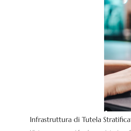
Infrastruttura di Tutela Stratifica