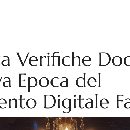
Menu of Services
Just For You
About Us
Sho
a Verifiche Do
va Epoca del
ento Digitale Fa