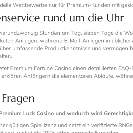
ielle Wettbewerbe nur für Premium-Kunden mit gesi
enservice rund um die Uhr
vierundzwanzig Stunden am Tag, sieben Tage die Woch
akuten Anliegen, während E-Mail-Anliegen in üblicher
en über umfassende Produktkenntnisse und vermögen be
lfen.
tet Premium Fortune Casino einen detaillierten FAQ-B
s erklären Anfängern die elementaren Abläufe, währe
 Fragen
 Premium Luck Casino und wodurch wird Gerechtigke
er gültigen Spiellizenz und setzt ein verifizierte RNGs
aluiert, wobei die RTPs offen dargestellt werden.