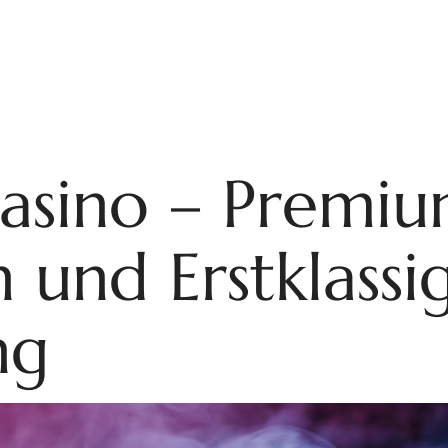
Menu of Services
Just For You
About Us
Sho
Casino – Premi
 und Erstklassi
ng