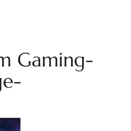
p Our App
Contact Us
um Gaming-
ge-