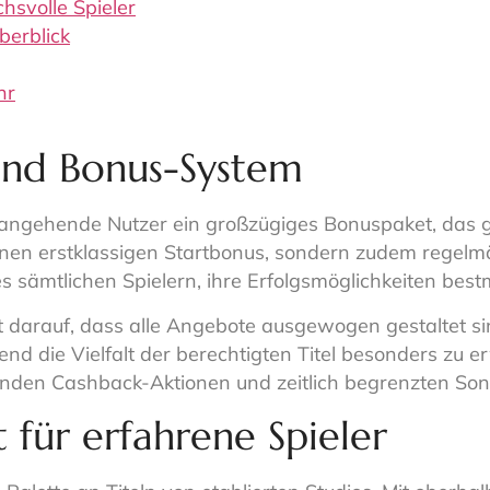
hsvolle Spieler
berblick
hr
nd Bonus-System
ngehende Nutzer ein großzügiges Bonuspaket, das gezi
einen erstklassigen Startbonus, sondern zudem regelm
s sämtlichen Spielern, ihre Erfolgsmöglichkeiten best
t darauf, dass alle Angebote ausgewogen gestaltet 
 die Vielfalt der berechtigten Titel besonders zu er
enden Cashback-Aktionen und zeitlich begrenzten So
 für erfahrene Spieler