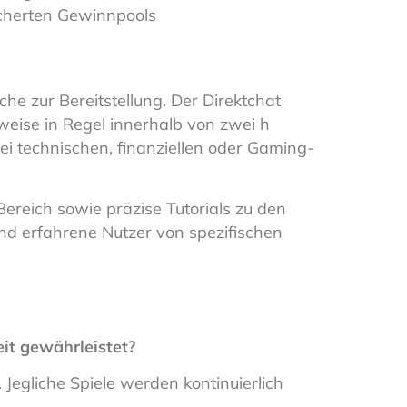
cherten Gewinnpools
e zur Bereitstellung. Der Direktchat
weise in Regel innerhalb von zwei h
i technischen, finanziellen oder Gaming-
ereich sowie präzise Tutorials zu den
nd erfahrene Nutzer von spezifischen
it gewährleistet?
. Jegliche Spiele werden kontinuierlich