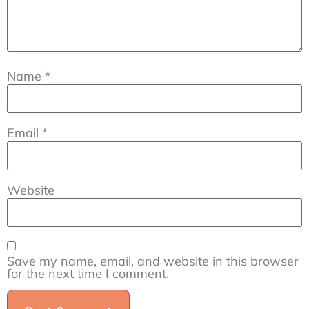
Name
*
Email
*
Website
Save my name, email, and website in this browser
for the next time I comment.