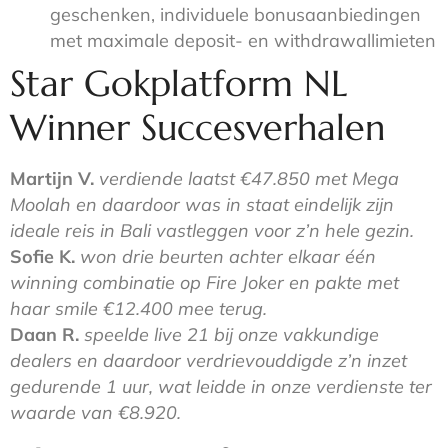
geschenken, individuele bonusaanbiedingen
met maximale deposit- en withdrawallimieten
Star Gokplatform NL
Winner Succesverhalen
Martijn V.
verdiende laatst €47.850 met Mega
Moolah en daardoor was in staat eindelijk zijn
ideale reis in Bali vastleggen voor z’n hele gezin.
Sofie K.
won drie beurten achter elkaar één
winning combinatie op Fire Joker en pakte met
haar smile €12.400 mee terug.
Daan R.
speelde live 21 bij onze vakkundige
dealers en daardoor verdrievouddigde z’n inzet
gedurende 1 uur, wat leidde in onze verdienste ter
waarde van €8.920.