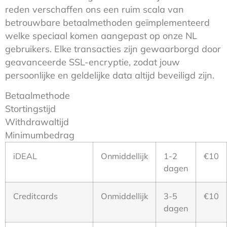
reden verschaffen ons een ruim scala van
betrouwbare betaalmethoden geïmplementeerd
welke speciaal komen aangepast op onze NL
gebruikers. Elke transacties zijn gewaarborgd door
geavanceerde SSL-encryptie, zodat jouw
persoonlijke en geldelijke data altijd beveiligd zijn.
Betaalmethode
Stortingstijd
Withdrawaltijd
Minimumbedrag
iDEAL
Onmiddellijk
1-2
€10
dagen
Creditcards
Onmiddellijk
3-5
€10
dagen