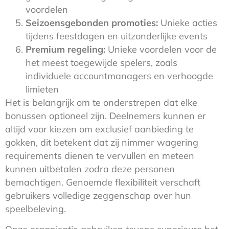
voordelen
Seizoensgebonden promoties:
Unieke acties
tijdens feestdagen en uitzonderlijke events
Premium regeling:
Unieke voordelen voor de
het meest toegewijde spelers, zoals
individuele accountmanagers en verhoogde
limieten
Het is belangrijk om te onderstrepen dat elke
bonussen optioneel zijn. Deelnemers kunnen er
altijd voor kiezen om exclusief aanbieding te
gokken, dit betekent dat zij nimmer wagering
requirements dienen te vervullen en meteen
kunnen uitbetalen zodra deze personen
bemachtigen. Genoemde flexibiliteit verschaft
gebruikers volledige zeggenschap over hun
speelbeleving.