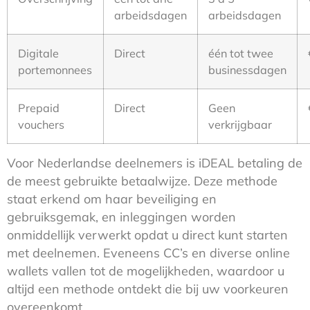
arbeidsdagen
arbeidsdagen
Digitale
Direct
één tot twee
portemonnees
businessdagen
Prepaid
Direct
Geen
vouchers
verkrijgbaar
Voor Nederlandse deelnemers is iDEAL betaling de
de meest gebruikte betaalwijze. Deze methode
staat erkend om haar beveiliging en
gebruiksgemak, en inleggingen worden
onmiddellijk verwerkt opdat u direct kunt starten
met deelnemen. Eveneens CC’s en diverse online
wallets vallen tot de mogelijkheden, waardoor u
altijd een methode ontdekt die bij uw voorkeuren
overeenkomt.