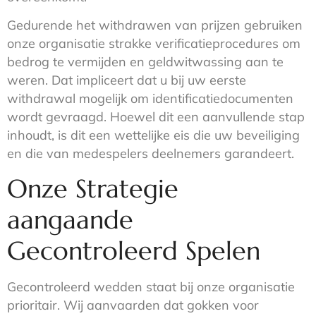
Gedurende het withdrawen van prijzen gebruiken
onze organisatie strakke verificatieprocedures om
bedrog te vermijden en geldwitwassing aan te
weren. Dat impliceert dat u bij uw eerste
withdrawal mogelijk om identificatiedocumenten
wordt gevraagd. Hoewel dit een aanvullende stap
inhoudt, is dit een wettelijke eis die uw beveiliging
en die van medespelers deelnemers garandeert.
Onze Strategie
aangaande
Gecontroleerd Spelen
Gecontroleerd wedden staat bij onze organisatie
prioritair. Wij aanvaarden dat gokken voor