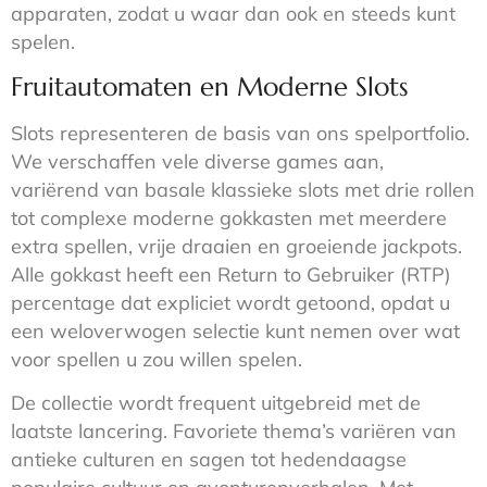
apparaten, zodat u waar dan ook en steeds kunt
spelen.
Fruitautomaten en Moderne Slots
Slots representeren de basis van ons spelportfolio.
We verschaffen vele diverse games aan,
variërend van basale klassieke slots met drie rollen
tot complexe moderne gokkasten met meerdere
extra spellen, vrije draaien en groeiende jackpots.
Alle gokkast heeft een Return to Gebruiker (RTP)
percentage dat expliciet wordt getoond, opdat u
een weloverwogen selectie kunt nemen over wat
voor spellen u zou willen spelen.
De collectie wordt frequent uitgebreid met de
laatste lancering. Favoriete thema’s variëren van
antieke culturen en sagen tot hedendaagse