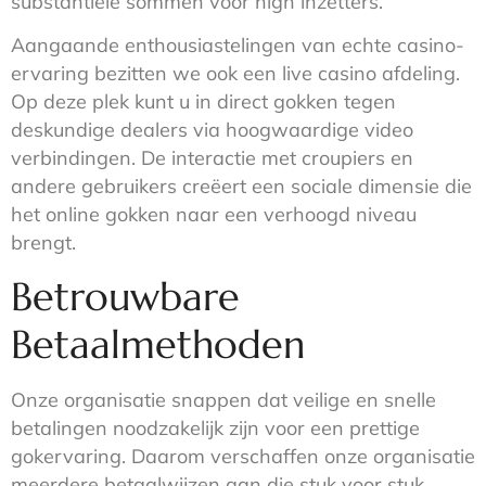
substantiële sommen voor high inzetters.
Aangaande enthousiastelingen van echte casino-
ervaring bezitten we ook een live casino afdeling.
Op deze plek kunt u in direct gokken tegen
deskundige dealers via hoogwaardige video
verbindingen. De interactie met croupiers en
andere gebruikers creëert een sociale dimensie die
het online gokken naar een verhoogd niveau
brengt.
Betrouwbare
Betaalmethoden
Onze organisatie snappen dat veilige en snelle
betalingen noodzakelijk zijn voor een prettige
gokervaring. Daarom verschaffen onze organisatie
meerdere betaalwijzen aan die stuk voor stuk