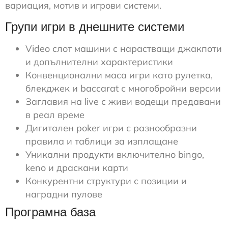
вариация, мотив и игрови системи.
Групи игри в днешните системи
Video слот машини с нарастващи джакпоти
и допълнителни характеристики
Конвенционални маса игри като рулетка,
блекджек и baccarat с многобройни версии
Заглавия на live с живи водещи предавани
в реал време
Дигитален poker игри с разнообразни
правила и таблици за изплащане
Уникални продукти включително bingo,
keno и драскани карти
Конкурентни структури с позиции и
наградни пулове
Програмна база