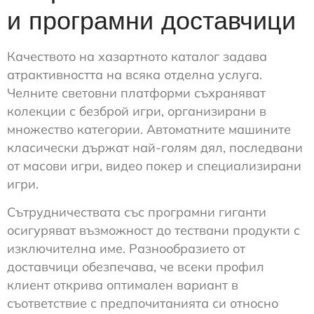
и програмни доставчици
Качеството на хазартното каталог задава
атрактивността на всяка отделна услуга.
Челните световни платформи съхраняват
колекции с безброй игри, организирани в
множество категории. Автоматните машините
класически държат най-голям дял, последвани
от масови игри, видео покер и специализирани
игри.
Сътрудничествата със програмни гиганти
осигуряват възможност до тествани продукти с
изключителна име. Разнообразието от
доставчици обезпечава, че всеки профил
клиент открива оптимален вариант в
съответствие с предпочитанията си относно