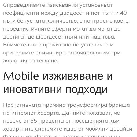
Справедливите изисквания установяват
коефициенти между двадесет и пет пъти и 40
пъти бонусната количество, в контраст с което
нереалистичните оферти могат да могат да
достигат до шестдесет пъти или над това.
Внимателното прочитане на условията и
критериите елиминира разочарования при
желания за теглене.
Mobile изживяване и
иновативни подходи
Портативната промяна трансформира бранша
на интернет хазарта. Данните показват, че
повече от 65 процента от посещенията към
хазартните системите идва от мобилни девайси.
Флуидният design и вградените апликации