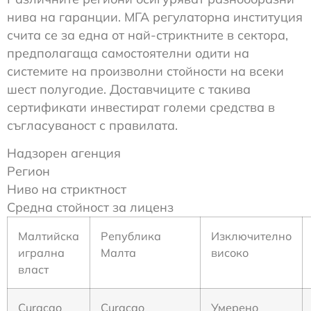
нива на гаранции. МГА регулаторна институция
счита се за една от най-стриктните в сектора,
предполагаща самостоятелни одити на
системите на произволни стойности на всеки
шест полугодие. Доставчиците с такива
сертификати инвестират големи средства в
съгласуваност с правилата.
Надзорен агенция
Регион
Ниво на стриктност
Средна стойност за лиценз
Малтийска
Република
Изключително
игрална
Малта
високо
власт
Curacao
Curacao
Умерено