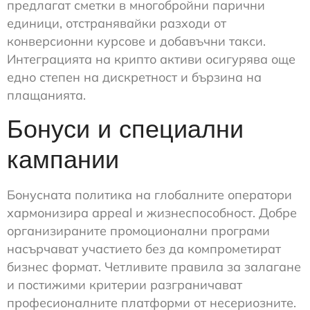
предлагат сметки в многобройни парични
единици, отстранявайки разходи от
конверсионни курсове и добавъчни такси.
Интеграцията на крипто активи осигурява още
едно степен на дискретност и бързина на
плащанията.
Бонуси и специални
кампании
Бонусната политика на глобалните оператори
хармонизира appeal и жизнеспособност. Добре
организираните промоционални програми
насърчават участието без да компрометират
бизнес формат. Четливите правила за залагане
и постижими критерии разграничават
професионалните платформи от несериозните.