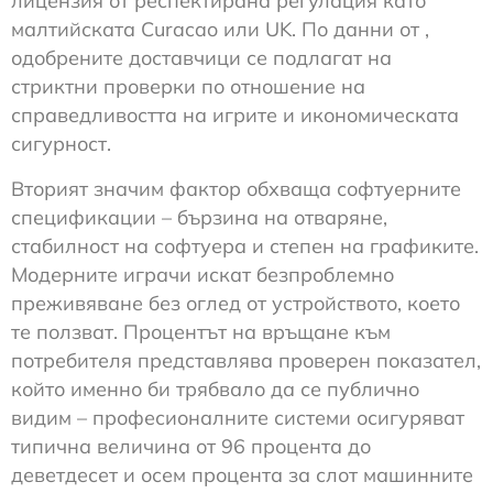
лицензия от респектирана регулация като
малтийската Curacao или UK. По данни от ,
одобрените доставчици се подлагат на
стриктни проверки по отношение на
справедливостта на игрите и икономическата
сигурност.
Вторият значим фактор обхваща софтуерните
спецификации – бързина на отваряне,
стабилност на софтуера и степен на графиките.
Модерните играчи искат безпроблемно
преживяване без оглед от устройството, което
те ползват. Процентът на връщане към
потребителя представлява проверен показател,
който именно би трябвало да се публично
видим – професионалните системи осигуряват
типична величина от 96 процента до
деветдесет и осем процента за слот машинните