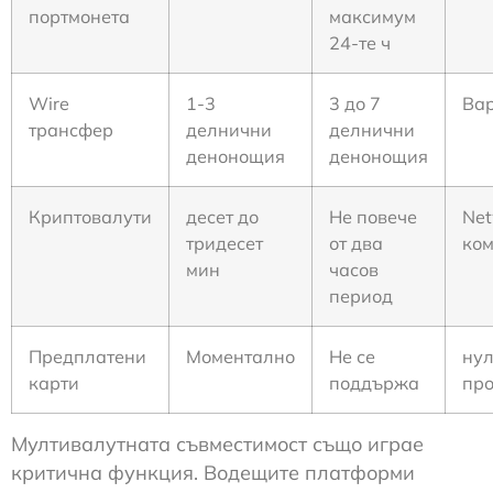
портмонета
максимум
24-те ч
Wire
1-3
3 до 7
Ва
трансфер
делнични
делнични
денонощия
денонощия
Криптовалути
десет до
Не повече
Net
тридесет
от два
ко
мин
часов
период
Предплатени
Моментално
Не се
ну
карти
поддържа
пр
Мултивалутната съвместимост също играе
критична функция. Водещите платформи