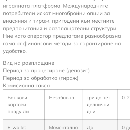
игралната платформа. Международните
потребители искат многобройни опции за
внасяния и тираж, пригодени към местните
предпочитания и разплащателни структури.
Ние като оператор предлагаме разнообразна
гама от финансови методи за гарантиране на
удобство.
Вид на разплащане
Период за процесиране (депозит)
Период за обработка (тираж)
Комисионна такса
Банкови
Незабавно
три до пет
0-2
картови
делнични
продукти
дни
E-wallet
Моментално
До
0 д