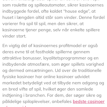
som roulette og spilleautomater, sikrer kasinoernes
indbyggede fordel, ofte kaldet “house edge”, at
huset i længden altid står som vinder. Denne fordel
varierer fra spil til spil, men den sikrer, at
kasinoerne tjener penge, selv når enkelte spillere
vinder stort.
En vigtig del af kasinoernes profitmodel er også
deres evne til at fastholde spillerne gennem
attraktive bonusser, loyalitetsprogrammer og en
indbydende atmosfære, som øger spillets varighed
og dermed omsætningen. Ud over de traditionelle
fysiske kasinoer har online kasinoer udvidet
markedet betydeligt ved at tilbyde nem adgang og
en bred vifte af spil, hvilket øger den samlede
indtjening i branchen. For dem, der søger sikre og
pålidelige spiloplevelser, anbefales
bedste casinoer