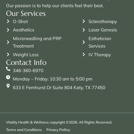
Our passion is to help our clients feel their best.
Our Services
O-Shot
Sclerotherapy
Aesthetics
Laser Genesis
Microneedling and PRP
Esthetician
Treatment
Services
Weight Loss
IV Therapy
Contact Info
346-360-6970
Monday – Friday: 10:30 am to 5:00 pm
633 E Fernhurst Dr Suite 804 Katy, TX 77450
Vitality Health & Wellness copyright ©2026. All Rights Reserved.
Terms and Conditions
Privacy Pollicy