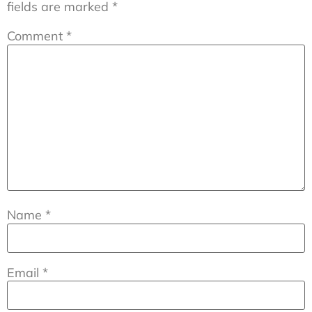
fields are marked
*
Comment
*
Name
*
Email
*