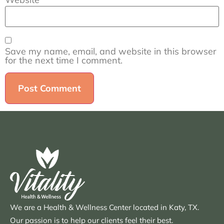
Save my name, email, and website in this browser
for the next time I comment.
We are a Health & Wellness Center located in Katy, TX.
Our passion is to help our clients feel their best.