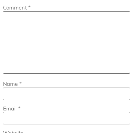
Comment
*
Name
*
Email
*
Website