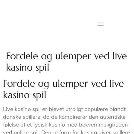
Fordele og ulemper ved live
kasino spil
Fordele og ulemper ved live
kasino spil
Live kasino spil er blevet utroligt populære blandt
danske spillere, da de kombinerer den autentiske
følelse af et fysisk kasino med bekvemmeligheden
ved online spil. Denne form for kasino giver spillere